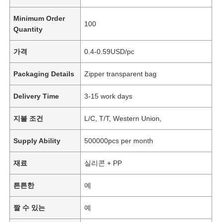
Minimum Order
100
Quantity
가격
0.4-0.59USD/pc
Packaging Details
Zipper transparent bag
Delivery Time
3-15 work days
지불 조건
L/C, T/T, Western Union,
Supply Ability
500000pcs per month
재료
실리콘 + PP
튼튼한
예
짤 수 있는
예