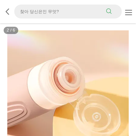
3
/
6