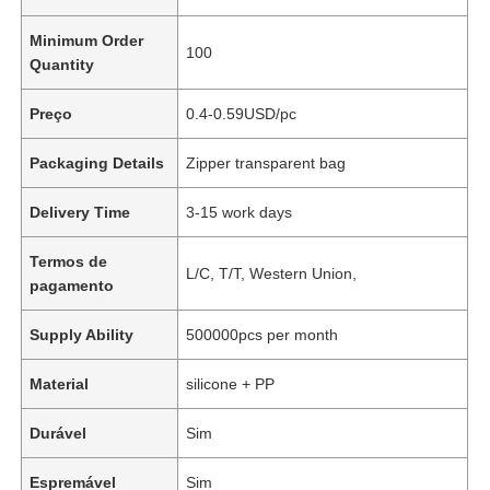
Minimum Order
100
Quantity
Preço
0.4-0.59USD/pc
Packaging Details
Zipper transparent bag
Delivery Time
3-15 work days
Termos de
L/C, T/T, Western Union,
pagamento
Supply Ability
500000pcs per month
Material
silicone + PP
Durável
Sim
Espremável
Sim