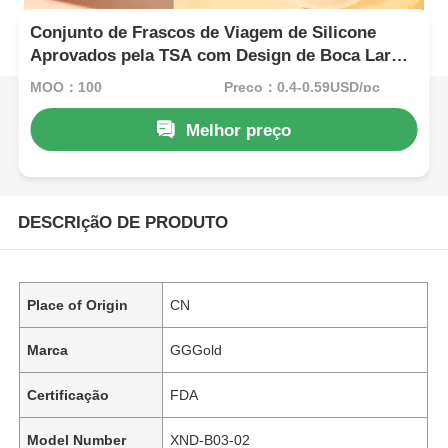
Conjunto de Frascos de Viagem de Silicone
Aprovados pela TSA com Design de Boca Larga,
Compactos e Sem BPA para Viagens Sem
MOQ：100
Preço：0.4-0.59USD/pc
Complicações
Melhor preço
DESCRIçãO DE PRODUTO
Place of Origin
CN
Marca
GGGold
Certificação
FDA
Model Number
XND-B03-02