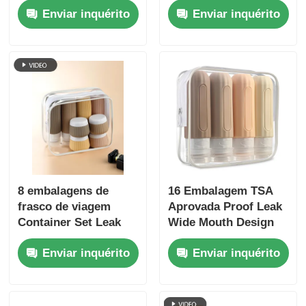
Enviar inquérito
Enviar inquérito
Transparente
vazamento
8 embalagens de
16 Embalagem TSA
frasco de viagem
Aprovada Proof Leak
Container Set Leak
Wide Mouth Design
Proof 90 ml frasco de
Botão de Viagem de
Enviar inquérito
Enviar inquérito
silicone + 30 ml
Silicona Conjunto
frascos de silicone
com recipientes de
higiene recarregáveis