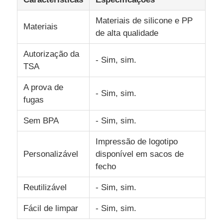
Materiais de silicone e PP
frasco de viagem de silicone
Materiais
de alta qualidade
Autorização da
Garrafa de água de silicone dobrável
- Sim, sim.
TSA
A prova de
Copo de Silicone Dobrável
- Sim, sim.
fugas
Sem BPA
- Sim, sim.
Produtos de cozinha de silicone
Impressão de logotipo
Produtos de borracha de silicone
Personalizável
disponível em sacos de
fecho
Reutilizável
- Sim, sim.
Fácil de limpar
- Sim, sim.