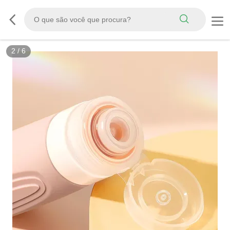
3
/
6