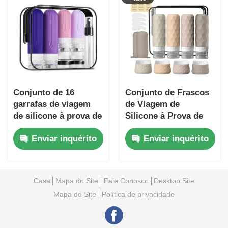
Conjunto de 16
Conjunto de Frascos
garrafas de viagem
de Viagem de
de silicone à prova de
Silicone à Prova de
vazamento,
Vazamento Aprovado
Enviar inquérito
Enviar inquérito
aprovadas pela TSA,
pela TSA com Design
com design de boca
de Boca Larga para
larga
Fácil
Reabastecimento
Casa
Mapa do Site
Fale Conosco
Desktop Site
Mapa do Site
Política de privacidade