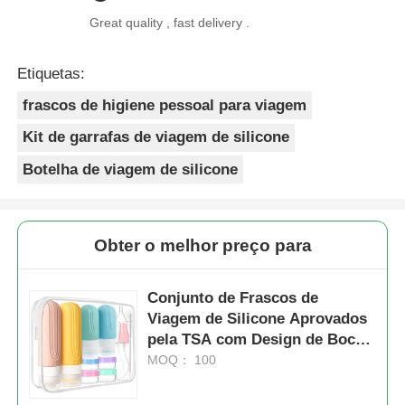
Great quality , fast delivery .
Etiquetas:
frascos de higiene pessoal para viagem
Kit de garrafas de viagem de silicone
Botelha de viagem de silicone
Obter o melhor preço para
Conjunto de Frascos de
Viagem de Silicone Aprovados
pela TSA com Design de Boca
Larga, Compactos e Sem BPA
MOQ： 100
para Viagens Sem
Complicações