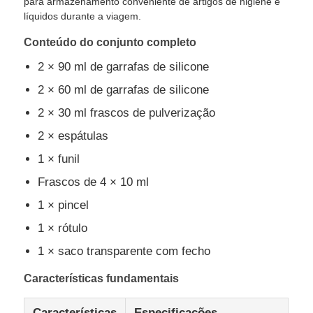
para armazenamento conveniente de artigos de higiene e
líquidos durante a viagem.
Sobre Nós
Conteúdo do conjunto completo
2 × 90 ml de garrafas de silicone
Visita à fábrica
2 × 60 ml de garrafas de silicone
2 × 30 ml frascos de pulverização
Controle de Qualidade
2 × espátulas
1 × funil
Contacte-nos
Frascos de 4 × 10 ml
1 × pincel
Notícias
1 × rótulo
1 × saco transparente com fecho
Casos
Características fundamentais
Conjunto de garrafas de viagem de silicone
Características
Especificações