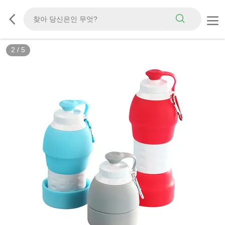
3
/
5