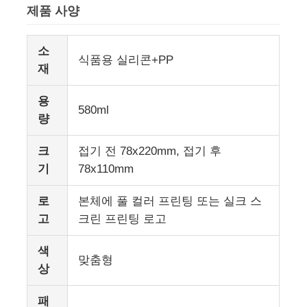
제품 사양
소
식품용 실리콘+PP
재
용
580ml
량
크
접기 전 78x220mm, 접기 후
기
78x110mm
로
본체에 풀 컬러 프린팅 또는 실크 스
집
고
크린 프린팅 로고
색
맞춤형
제품
상
패
비디오