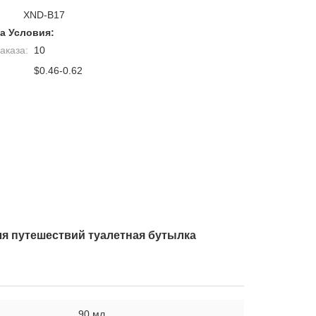
XND-B17
а Условия:
аказа:
10
$0.46-0.62
я путешествий туалетная бутылка
90 мл