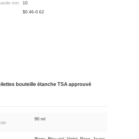
mande min:
10
$0.46-0.62
toilettes bouteille étanche TSA approuvé
90 ml
ité:
Blanc, Bleu ciel, Violet, Rose, Jaune,