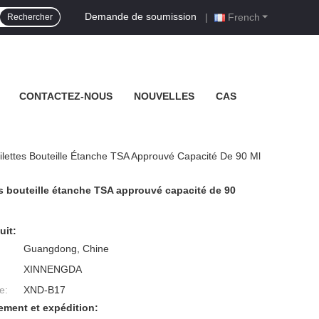
Demande de soumission
|
French
Rechercher
CONTACTEZ-NOUS
NOUVELLES
CAS
oilettes Bouteille Étanche TSA Approuvé Capacité De 90 Ml
tes bouteille étanche TSA approuvé capacité de 90
uit:
Guangdong, Chine
XINNENGDA
e:
XND-B17
ement et expédition: