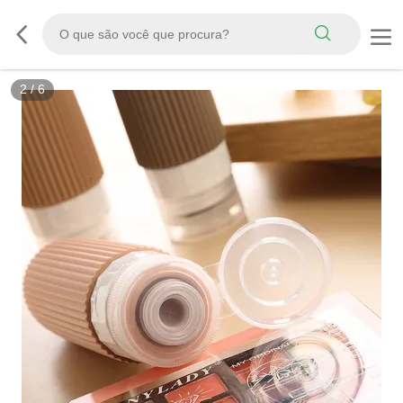
3
/
6