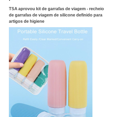
TSA aprovou kit de garrafas de viagem - recheio
Sobre Nós
de garrafas de viagem de silicone definido para
artigos de higiene
Visita à fábrica
Controle de Qualidade
Contacte-nos
Notícias
Casos
Conjunto de garrafas de viagem de silicone