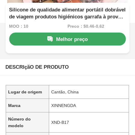
Silicone de qualidade alimentar portátil dobrável
de viagem produtos higiénicos garrafa à prova
de vazamento TSA aprovado Capacidade 90ml
MOQ：10
Preço：$0.46-0.62
Melhor preço
DESCRIçãO DE PRODUTO
Lugar de origem
Cantão, China
Marca
XINNENGDA
Número do
XND-B17
modelo