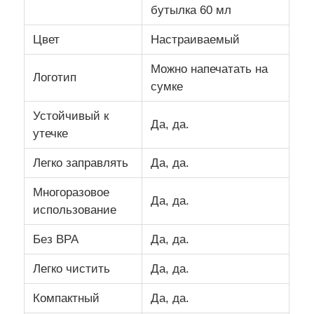
бутылка 60 мл
Силиконовый путевой бан
Цвет
Настраиваемый
Можно напечатать на
Логотип
Силиконовая складная бутылка для воды
сумке
Устойчивый к
Да, да.
Силиконовая складная кружка
утечке
Легко заправлять
Да, да.
Силиконовые кухонные изделия
Многоразовое
Да, да.
использование
Изделия из силиконовой резины
Без BPA
Да, да.
Легко чистить
Да, да.
Компактный
Да, да.