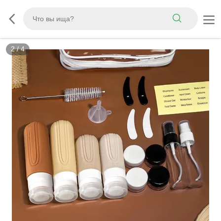
3
/
4