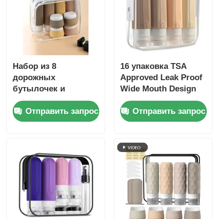
Набор из 8
16 упаковка TSA
дорожных
Approved Leak Proof
бутылочек и
Wide Mouth Design
контейнеров,
Силиконовая
Отправить запрос
Отправить запрос
герметичные, 90 мл
бутылка для
силиконовая
путешествий с
бутылочка + 30 мл
наполняемыми
силиконовые
контейнерами для
баночки
туалетных
принадлежностей