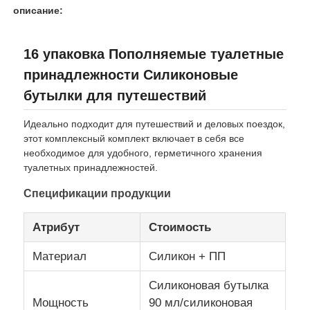
описание:
О нас
16 упаковка Пополняемые туалетные
принадлежности Силиконовые
Экскурсия по заводу
бутылки для путешествий
Идеально подходит для путешествий и деловых поездок,
Контроль качества
этот комплексный комплект включает в себя все
необходимое для удобного, герметичного хранения
туалетных принадлежностей.
Свяжитесь с нами
Спецификации продукции
Новости
Атрибут
Стоимость
Материал
Силикон + ПП
Случаи
Силиконовая бутылка
Мощность
90 мл/силиконовая
Силиконовый комплект для бутылок для путешеств