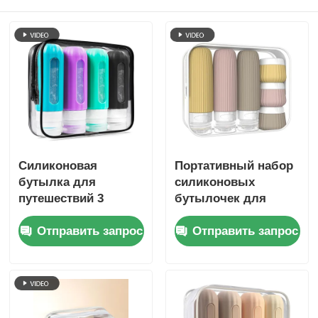
Силиконовая
Портативный набор
бутылка для
силиконовых
путешествий 3
бутылочек для
унции/90 мл с
туалетных
Отправить запрос
Отправить запрос
прозрачным окном
принадлежностей,
одобренный TSA,
герметичный, 6 шт.,
без BPA