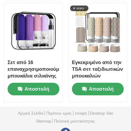
ταξιδιωτικό μπουκάλι
σετ με
επαναφορτώσιμα
δοχεία τουαλέτας
Σετ από 16
Εγκεκριμένο από την
επαναχρησιμοποιούμενα
TSA σετ ταξιδιωτικών
μπουκάλια σιλικόνης
μπουκαλιών
εγκεκριμένα από την
σιλικόνης στεγανών
Αποστολή
Αποστολή
TSA, στεγανά, με
με σχεδιασμό φαρδύ
σχεδίαση ευρέος
στόματος για εύκολο
ερώτησης
ερώτησης
ανοίγματος
γέμισμα
Αρχική Σελίδα
Περίπου εμείς
επαφή
Desktop Site
Sitemap
Πολιτική μυστικότητας