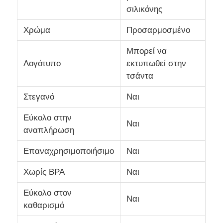
σιλικόνης
δοχείο σιλικόνης ταξιδίου
Χρώμα
Προσαρμοσμένο
Μπορεί να
Σιλικονούχο Αναδιπλούμενο Παγούρι
Λογότυπο
εκτυπωθεί στην
τσάντα
Σιλικόνιο αναδιπλούμενο φλιτζάνι
Στεγανό
Ναι
Εύκολο στην
Προϊόντα κουζίνας από σιλικόνη
Ναι
αναπλήρωση
Επαναχρησιμοποιήσιμο
Ναι
Προϊόντα από καουτσούκ σιλικόνης
Χωρίς BPA
Ναι
Εύκολο στον
Ναι
καθαρισμό