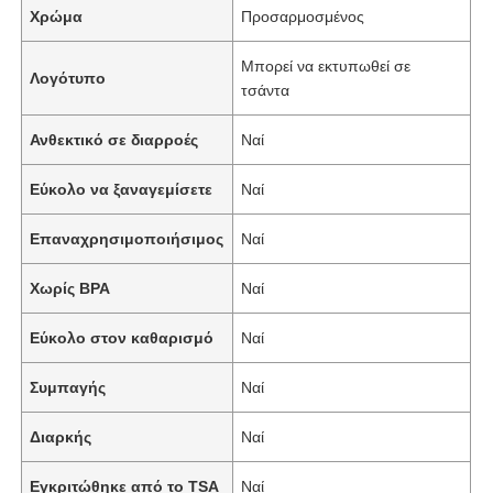
Χρώμα
Προσαρμοσμένος
Μπορεί να εκτυπωθεί σε
Λογότυπο
τσάντα
Ανθεκτικό σε διαρροές
Ναί
Εύκολο να ξαναγεμίσετε
Ναί
Επαναχρησιμοποιήσιμος
Ναί
Χωρίς BPA
Ναί
Εύκολο στον καθαρισμό
Ναί
Συμπαγής
Ναί
Διαρκής
Ναί
Εγκριτώθηκε από το TSA
Ναί