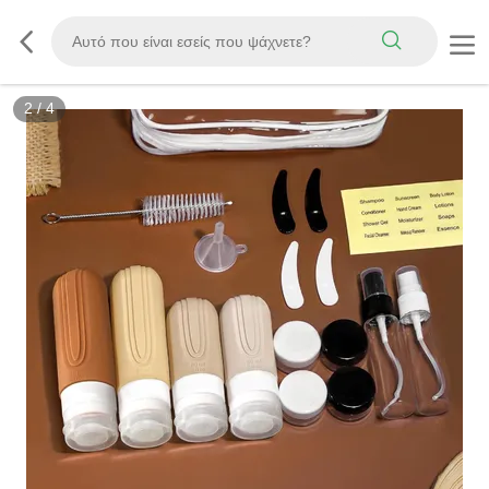
3
/
4