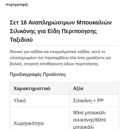
περιγραφή:
Σχετικά με εμάς
Σετ 16 Αναπληρώσιμων Μπουκαλιών
Σιλικόνης για Είδη Περιποίησης
Επισκέψεις στο εργοστάσιο
Ταξιδιού
Ιδανικό για ταξίδια και επαγγελματικά ταξίδια, αυτό το
Έλεγχος Ποιότητας
ολοκληρωμένο σετ περιλαμβάνει όλα όσα χρειάζεστε για
βολική, στεγανή αποθήκευση ειδών περιποίησης.
Επικοινωνήστε μαζί μας
Προδιαγραφές Προϊόντος
Χαρακτηριστικό
Αξία
Ειδήσεις
Υλικό
Σιλικόνη + PP
Υποθέσεις
90ml μπουκάλι
σιλικόνης/60ml
Χωρητικότητα
Σετ Σιλικονούχων Μπουκαλιών Ταξιδιού
μπουκάλι