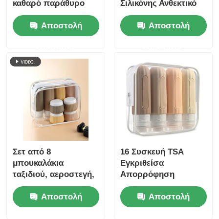
καθαρό παράθυρο
Σιλικόνης Ανθεκτικό
σε Διαρροές με
Αποστολή
Αποστολή
Έγκριση TSA, 6
Τεμαχίων, Χωρίς BPA
ερώτησης
ερώτησης
Σετ από 8
16 Συσκευή TSA
μπουκαλάκια
Εγκριθείσα
ταξιδιού, αεροστεγή,
Απορρόφηση
90ml μπουκαλάκια
Διαρροής
Αποστολή
Αποστολή
σιλικόνης + 30ml
Σχεδιασμός Ευρύ
βαζάκια σιλικόνης
στόμα Σιλικόνιο
ερώτησης
ερώτησης