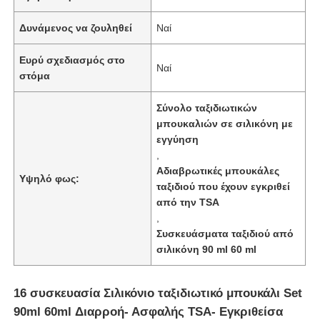
Δυνάμενος να ζουληθεί
Ναί
Ευρύ σχεδιασμός στο
Ναί
στόμα
Σύνολο ταξιδιωτικών
μπουκαλιών σε σιλικόνη με
εγγύηση
,
Αδιαβρωτικές μπουκάλες
Υψηλό φως:
ταξιδιού που έχουν εγκριθεί
από την TSA
,
Σπίτι
Συσκευάσματα ταξιδιού από
σιλικόνη 90 ml 60 ml
Προϊόντα
16 συσκευασία Σιλικόνιο ταξιδιωτικό μπουκάλι Set
90ml 60ml Διαρροή- Ασφαλής TSA- Εγκριθείσα
Βίντεο