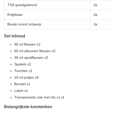
TSA-goedgekeurd
Ja
Knijpbaar
Ja
Brede mond ontwerp
Ja
Set inhoud
90 ml flessen x2
60 ml siliconen flessen x2
30 ml spuitflessen x2
Spatels x2
Trechter x1
10 ml potjes x4
Borstel x1
Label x1
Transparante zak met rits x1 st
Belangrijkste kenmerken