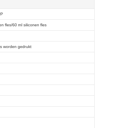
PP
en fles/60 ml siliconen fles
as worden gedrukt