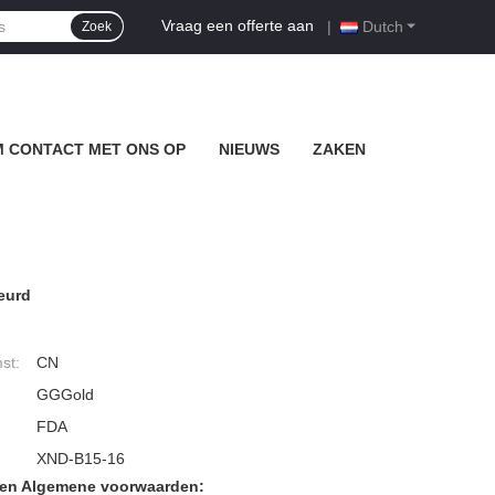
Vraag een offerte aan
|
Dutch
Zoek
 CONTACT MET ONS OP
NIEUWS
ZAKEN
keurd
st:
CN
GGGold
FDA
XND-B15-16
den Algemene voorwaarden: