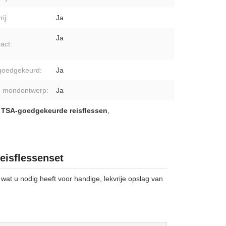
ij:
Ja
Ja
act:
goedgekeurd:
Ja
 mondontwerp:
Ja
e TSA-goedgekeurde reisflessen
,
reisflessenset
 wat u nodig heeft voor handige, lekvrije opslag van