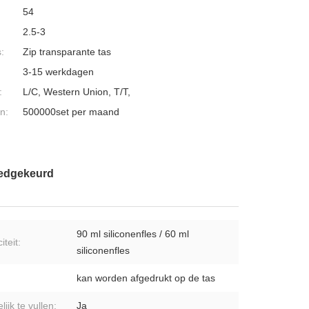
54
2.5-3
:
Zip transparante tas
3-15 werkdagen
:
L/C, Western Union, T/T,
n:
500000set per maand
goedgekeurd
90 ml siliconenfles / 60 ml
teit:
siliconenfles
kan worden afgedrukt op de tas
ijk te vullen:
Ja