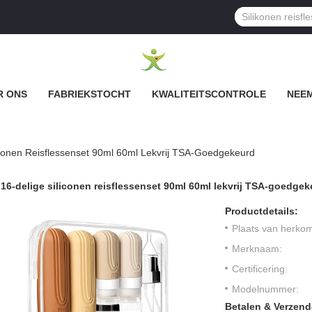
R ONS
FABRIEKSTOCHT
KWALITEITSCONTROLE
NEEM
iconen Reisflessenset 90ml 60ml Lekvrij TSA-Goedgekeurd
16-delige siliconen reisflessenset 90ml 60ml lekvrij TSA-goedge
Productdetails:
Plaats van herkom
Merknaam:
Certificering:
Modelnummer:
Betalen & Verzen