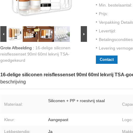
Min. bestelaantal:
Prijs:
Verpakking Details
Levertijd:
Betalingscondities
Grote Afbeelding :
16-delige siliconen
Levering vermoge
reisflessenset 90ml 60ml lekvrij TSA-
Contact
goedgekeurd
16-delige siliconen reisflessenset 90ml 60ml lekvrij TSA-
beschrijving
Siliconen + PP + roestvrij staal
Materiaal:
Capaci
Kleur:
Aangepast
Logo:
Lekbestendig:
Ja
Makkel