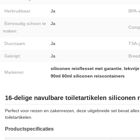
Herbruikbaar:
Ja
BPA-vr
Eenvoudig schoon te
Ja
Comp
maken:
Duurzaam:
Ja
TSA-
Geknipt:
Ja
Breed
siliconen reisflesset met garantie
,
lekvrij
Markeren:
90ml 60ml siliconen reiscontainers
16-delige navulbare toiletartikelen siliconen 
Perfect voor reizen en zakenreizen, deze uitgebreide set bevat alles
toiletartikelen.
Productspecificaties