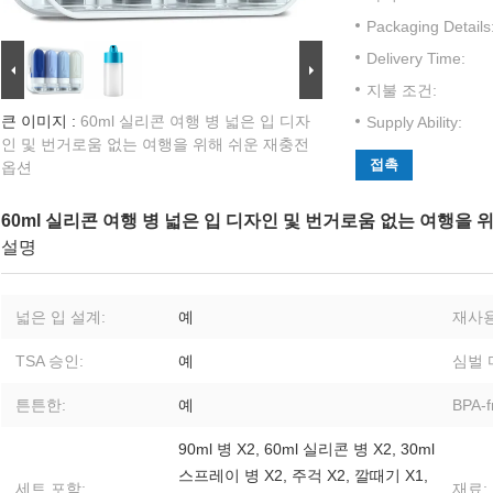
Packaging Details
Delivery Time:
지불 조건:
큰 이미지 :
60ml 실리콘 여행 병 넓은 입 디자
Supply Ability:
인 및 번거로움 없는 여행을 위해 쉬운 재충전
접촉
옵션
60ml 실리콘 여행 병 넓은 입 디자인 및 번거로움 없는 여행을 
설명
넓은 입 설계:
예
재사용
TSA 승인:
예
심벌 
튼튼한:
예
BPA-f
90ml 병 X2, 60ml 실리콘 병 X2, 30ml
스프레이 병 X2, 주걱 X2, 깔때기 X1,
세트 포함:
재료: