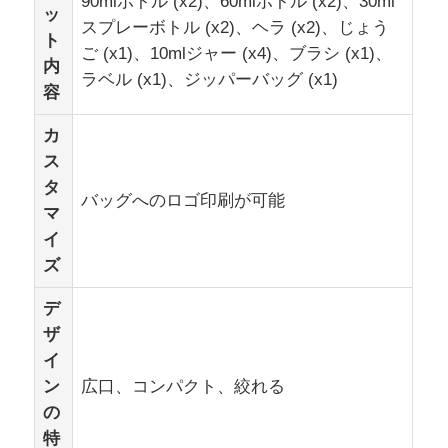
90mlボトル (x2)、60mlボトル (x2)、30ml
ッ
スプレーボトル (x2)、ヘラ (x2)、じょう
ト
シリコン旅行器
ご (x1)、10mlジャー (x4)、ブラシ (x1)、
内
ラベル (x1)、ジッパーバッグ (x1)
容
シリコン製折りたたみウォーターボトル
カ
ス
シリコンの折りたたむカップ
タ
バッグへのロゴ印刷が可能
マ
イ
シリコンキッチン製品
ズ
シリコーン ゴム プロダクト
デ
ザ
イ
ン
広口、コンパクト、絞れる
の
特