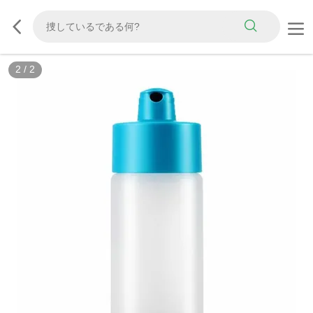
2
/
2