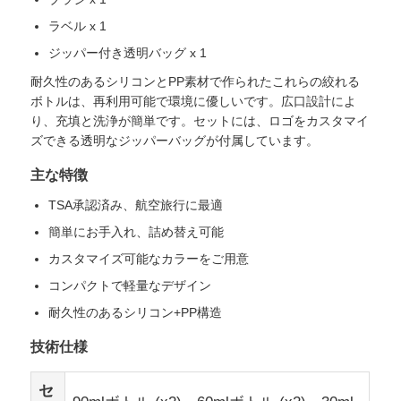
ラベル x 1
私たちについて
ジッパー付き透明バッグ x 1
耐久性のあるシリコンとPP素材で作られたこれらの絞れる
ボトルは、再利用可能で環境に優しいです。広口設計によ
工場見学
り、充填と洗浄が簡単です。セットには、ロゴをカスタマイ
ズできる透明なジッパーバッグが付属しています。
品質管理
主な特徴
TSA承認済み、航空旅行に最適
お問い合わせ
簡単にお手入れ、詰め替え可能
カスタマイズ可能なカラーをご用意
ニュース
コンパクトで軽量なデザイン
耐久性のあるシリコン+PP構造
事例
技術仕様
セ
シリコン旅行瓶セット