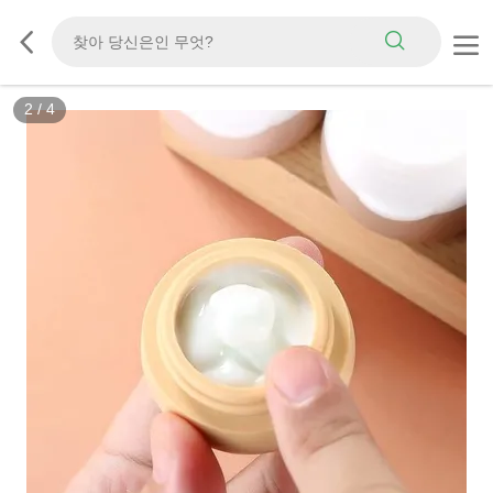
2
/
4