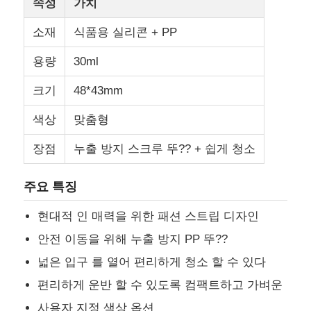
속성
가치
소재
식품용 실리콘 + PP
용량
30ml
크기
48*43mm
색상
맞춤형
장점
누출 방지 스크루 뚜?? + 쉽게 청소
주요 특징
현대적 인 매력을 위한 패션 스트립 디자인
집
안전 이동을 위해 누출 방지 PP 뚜??
넓은 입구 를 열어 편리하게 청소 할 수 있다
제품
편리하게 운반 할 수 있도록 컴팩트하고 가벼운
비디오
사용자 지정 색상 옵션