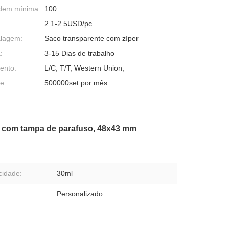
dem mínima:
100
2.1-2.5USD/pc
alagem:
Saco transparente com zíper
:
3-15 Dias de trabalho
ento:
L/C, T/T, Western Union,
e:
500000set por mês
ml com tampa de parafuso, 48x43 mm
idade:
30ml
Personalizado