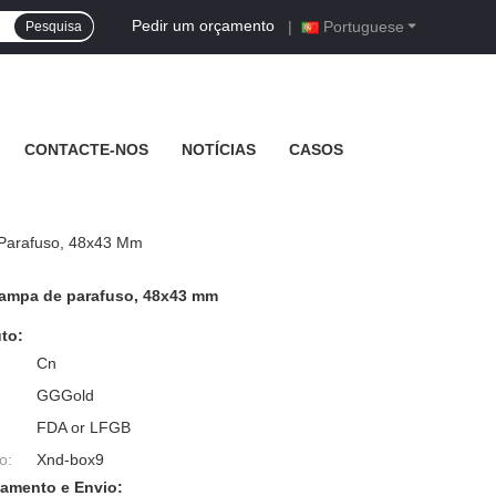
Pedir um orçamento
|
Portuguese
Pesquisa
CONTACTE-NOS
NOTÍCIAS
CASOS
 Parafuso, 48x43 Mm
 tampa de parafuso, 48x43 mm
to:
Cn
GGGold
FDA or LFGB
o:
Xnd-box9
amento e Envio: