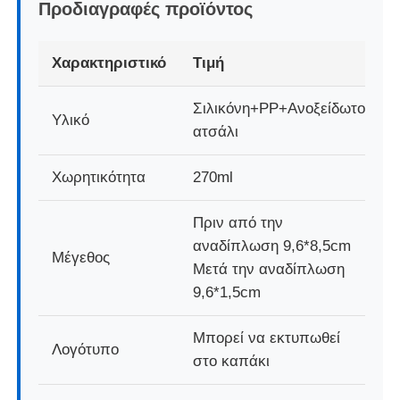
Προδιαγραφές προϊόντος
Σχετικά με εμάς
Χαρακτηριστικό
Τιμή
Σιλικόνη+PP+Ανοξείδωτο
Επισκέψεις στο εργοστάσιο
Υλικό
ατσάλι
Έλεγχος Ποιότητας
Χωρητικότητα
270ml
Επικοινωνήστε μαζί μας
Πριν από την
αναδίπλωση 9,6*8,5cm
Μέγεθος
Μετά την αναδίπλωση
Ειδήσεις
9,6*1,5cm
Υποθέσεις
Μπορεί να εκτυπωθεί
Λογότυπο
στο καπάκι
Σετ Σιλικονούχων Μπουκαλιών Ταξιδιού