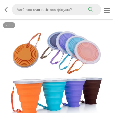
2
/
6