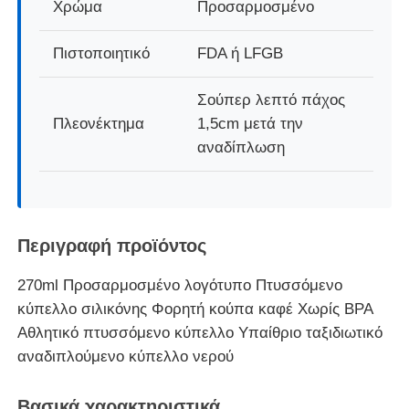
Χρώμα
Προσαρμοσμένο
δοχείο σιλικόνης ταξιδίου
Πιστοποιητικό
FDA ή LFGB
Σούπερ λεπτό πάχος
Σιλικονούχο Αναδιπλούμενο Παγούρι
Πλεονέκτημα
1,5cm μετά την
αναδίπλωση
Σιλικόνιο αναδιπλούμενο φλιτζάνι
Προϊόντα κουζίνας από σιλικόνη
Περιγραφή προϊόντος
Προϊόντα από καουτσούκ σιλικόνης
270ml Προσαρμοσμένο λογότυπο Πτυσσόμενο
κύπελλο σιλικόνης Φορητή κούπα καφέ Χωρίς BPA
Αθλητικό πτυσσόμενο κύπελλο Υπαίθριο ταξιδιωτικό
αναδιπλούμενο κύπελλο νερού
Βασικά χαρακτηριστικά