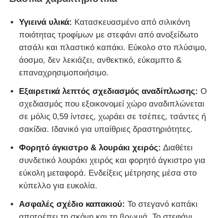
Υγιεινά υλικά:
Κατασκευασμένο από σιλικόνη
ποιότητας τροφίμων με στεφάνι από ανοξείδωτο
ατσάλι και πλαστικό καπάκι. Εύκολο στο πλύσιμο,
άοσμο, δεν λεκιάζει, ανθεκτικό, εύκαμπτο &
επαναχρησιμοποιήσιμο.
Εξαιρετικά λεπτός σχεδιασμός αναδίπλωσης:
Ο
σχεδιασμός που εξοικονομεί χώρο αναδιπλώνεται
σε μόλις 0,59 ίντσες, χωράει σε τσέπες, τσάντες ή
σακίδια. Ιδανικό για υπαίθριες δραστηριότητες.
Φορητό άγκιστρο & λουράκι χειρός:
Διαθέτει
συνδετικό λουράκι χειρός και φορητό άγκιστρο για
εύκολη μεταφορά. Ενδείξεις μέτρησης μέσα στο
κύπελλο για ευκολία.
Ασφαλές σχέδιο καπακιού:
Το στεγανό καπάκι
αποτρέπει τη σκόνη και τη βρωμιά. Το στεφάνι