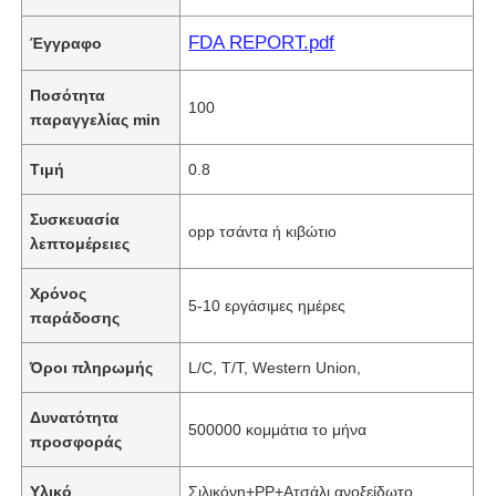
FDA REPORT.pdf
Έγγραφο
Ποσότητα
100
παραγγελίας min
Τιμή
0.8
Συσκευασία
opp τσάντα ή κιβώτιο
λεπτομέρειες
Χρόνος
5-10 εργάσιμες ημέρες
παράδοσης
Όροι πληρωμής
L/C, T/T, Western Union,
Δυνατότητα
500000 κομμάτια το μήνα
προσφοράς
Υλικό
Σιλικόνη+PP+Ατσάλι ανοξείδωτο