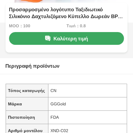
Προσαρμοσμένο λογότυπο Ταξιδιωτικό
Σιλικόνιο Δαχτυλιζόμενο Κύπελλο Δωρεάν BPA
Δαχτυλιζόμενα Κύπελλα 270ml
MOQ：100
Τιμή：0.8
Καλύτερη τιμή
Περιγραφή προϊόντων
Τόπος καταγωγής
CN
Μάρκα
GGGold
Πιστοποίηση
FDA
Αριθμό μοντέλου
XND-C02