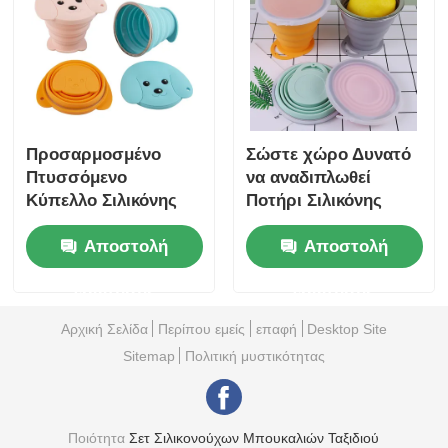
Προσαρμοσμένο
Σώστε χώρο Δυνατό
Πτυσσόμενο
να αναδιπλωθεί
Κύπελλο Σιλικόνης
Ποτήρι Σιλικόνης
για Κουτάβια 180ml
Δωρεάν BPA Δυνατό
Αποστολή
Αποστολή
με Λουράκι Χεριού
να αναδιπλωθεί
Ποτήρι Νερού 270ml
ερώτησης
ερώτησης
Αρχική Σελίδα
Περίπου εμείς
επαφή
Desktop Site
Sitemap
Πολιτική μυστικότητας
Ποιότητα
Σετ Σιλικονούχων Μπουκαλιών Ταξιδιού