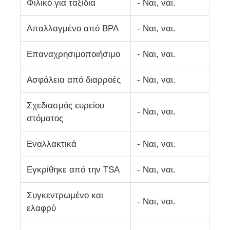
Φιλικό για ταξίδια
- Ναι, ναι.
δοχείο σιλικόνης ταξιδίου
Απαλλαγμένο από BPA
- Ναι, ναι.
Επαναχρησιμοποιήσιμο
- Ναι, ναι.
Σιλικονούχο Αναδιπλούμενο Παγούρι
Ασφάλεια από διαρροές
- Ναι, ναι.
Σιλικόνιο αναδιπλούμενο φλιτζάνι
Σχεδιασμός ευρείου
- Ναι, ναι.
στόματος
Προϊόντα κουζίνας από σιλικόνη
Εναλλακτικά
- Ναι, ναι.
Προϊόντα από καουτσούκ σιλικόνης
Εγκρίθηκε από την TSA
- Ναι, ναι.
Συγκεντρωμένο και
- Ναι, ναι.
ελαφρύ