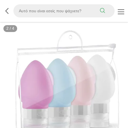
3
/
4