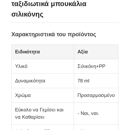
ταξιδιωτικά μπουκάλια
σιλικόνης
Σχετικά με εμάς
Χαρακτηριστικά του προϊόντος
Επισκέψεις στο εργοστάσιο
Ειδικότητα
Αξία
Έλεγχος Ποιότητας
Υλικό
Σιλικόνη+PP
Επικοινωνήστε μαζί μας
Δυναμικότητα
78 ml
Ειδήσεις
Χρώμα
Προσαρμοσμένο
Υποθέσεις
Εύκολο να Γεμίσει και
- Ναι, ναι.
να Καθαρίσει
Σετ Σιλικονούχων Μπουκαλιών Ταξιδιού