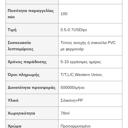
Ποσότητα παραγγελίας
100
min
Τιμή
0.5-0.7USD/pc
Συσκευασία
Τύπος ανοχής ή σακούλα PVC
λεπτομέρειες
με φερμουάρ
Χρόνος παράδοσης
5-10 εργάσιμες ημέρες
Όροι πληρωμής
T/T,L/C,Western Union,
Δυνατότητα προσφοράς
500000/μήνα
Υλικό
Σιλικόνη+PP
Χωρητικότητα
78ml
Χρώμα
Προσαρμοσμένο