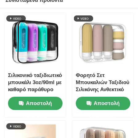
Συνιστώμενα προϊόντα
Σιλικονικό ταξιδιωτικό
Φορητό Σετ
μπουκάλι 3oz/90ml με
Μπουκαλιών Ταξιδιού
καθαρό παράθυρο
Σιλικόνης Ανθεκτικό
σε Διαρροές με
Αποστολή
Αποστολή
Έγκριση TSA, 6
Τεμαχίων, Χωρίς BPA
ερώτησης
ερώτησης