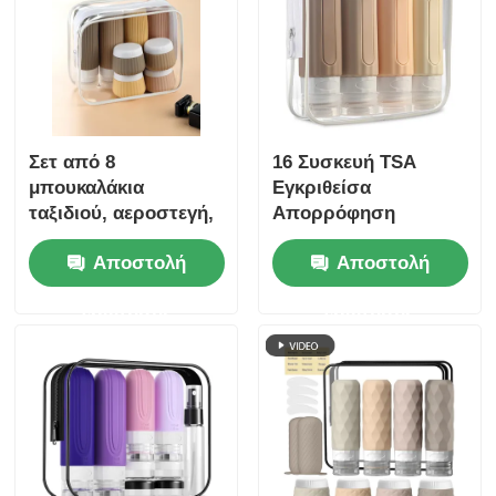
Σετ από 8
16 Συσκευή TSA
μπουκαλάκια
Εγκριθείσα
ταξιδιού, αεροστεγή,
Απορρόφηση
90ml μπουκαλάκια
Διαρροής
Αποστολή
Αποστολή
σιλικόνης + 30ml
Σχεδιασμός Ευρύ
βαζάκια σιλικόνης
στόμα Σιλικόνιο
ερώτησης
ερώτησης
ταξιδιωτικό μπουκάλι
σετ με
επαναφορτώσιμα
δοχεία τουαλέτας