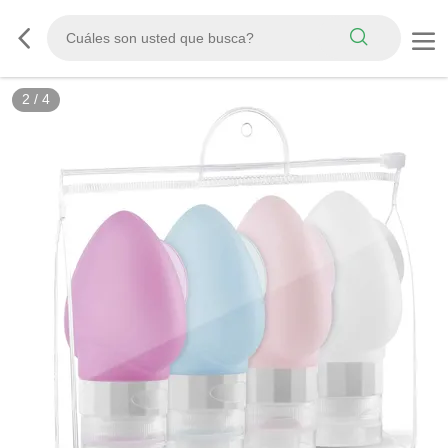
3
/
4