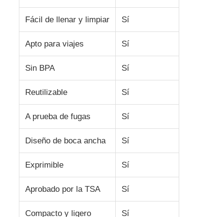
Fácil de llenar y limpiar
Sí
frasco de viaje de silicona
Apto para viajes
Sí
Botella de agua plegable de silicona
Sin BPA
Sí
Taza plegable de silicona
Reutilizable
Sí
A prueba de fugas
Sí
Productos de cocina de silicona
Diseño de boca ancha
Sí
Productos de caucho de silicona
Exprimible
Sí
Aprobado por la TSA
Sí
Compacto y ligero
Sí