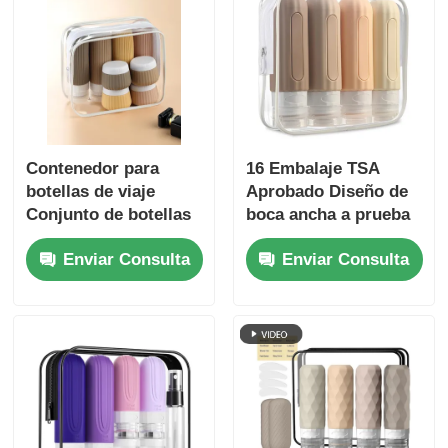
Contenedor para
16 Embalaje TSA
botellas de viaje
Aprobado Diseño de
Conjunto de botellas
boca ancha a prueba
de silicona a prueba
de fugas Botella de
Enviar Consulta
Enviar Consulta
de fugas de 90 ml +
viaje de silicona
frascos de silicona de
Conjunto con
30 ml
contenedores de
artículos de tocador
recargables