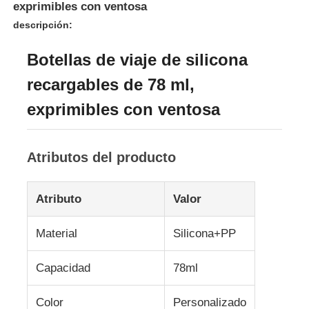
exprimibles con ventosa
descripción:
Sobre nosotros
Botellas de viaje de silicona
recargables de 78 ml,
Recorrido por la fábrica
exprimibles con ventosa
Control de Calidad
Atributos del producto
Contáctenos
Atributo
Valor
Noticias
Material
Silicona+PP
Casos de trabajo
Capacidad
78ml
Conjunto de botellas de viaje de silicona
Color
Personalizado