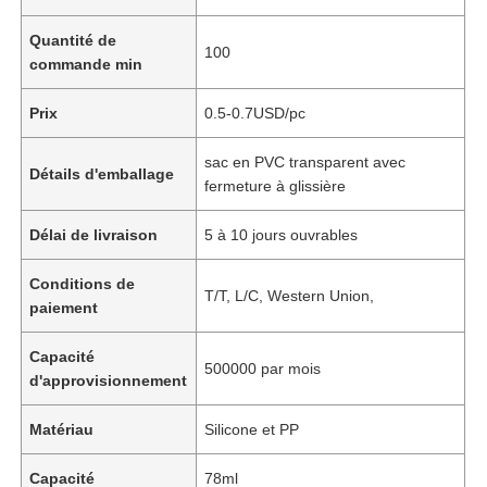
Quantité de
100
commande min
Prix
0.5-0.7USD/pc
sac en PVC transparent avec
Détails d'emballage
fermeture à glissière
Délai de livraison
5 à 10 jours ouvrables
Conditions de
T/T, L/C, Western Union,
paiement
Capacité
500000 par mois
d'approvisionnement
Matériau
Silicone et PP
Capacité
78ml