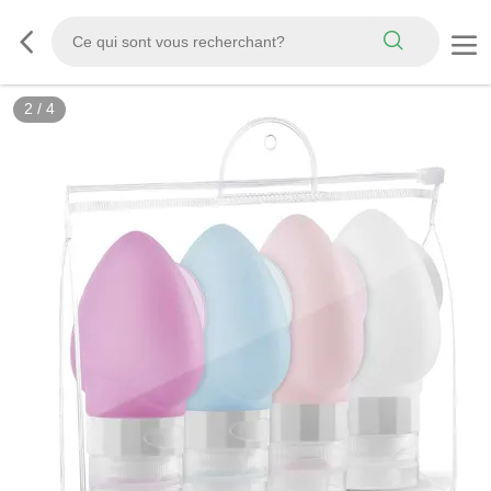
3
/
4