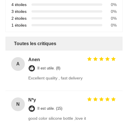
4 étoiles
0%
3 étoiles
0%
2 étoiles
0%
1 étoiles
0%
Toutes les critiques
Anen
A
Il est utile. (8)
Excellent quality , fast delivery
N*y
N
Il est utile. (15)
good color silicone bottle ,love it