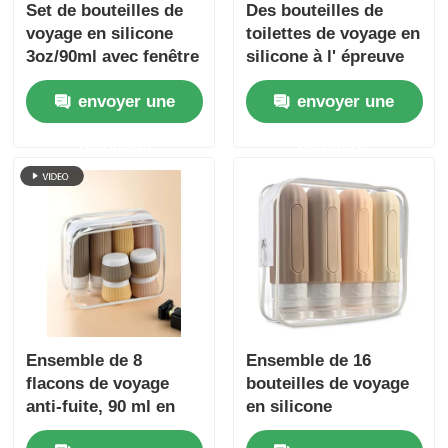
Set de bouteilles de
Des bouteilles de
voyage en silicone
toilettes de voyage en
3oz/90ml avec fenêtre
silicone à l' épreuve
transparente
des fuites, portatives,
envoyer une
envoyer une
homologuées par la
TSA et sans BPA.
demande
demande
Ensemble de 8
Ensemble de 16
flacons de voyage
bouteilles de voyage
anti-fuite, 90 ml en
en silicone
silicone + 30 ml en
approuvées par la