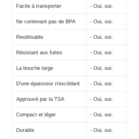
Facile à transporter
- Oui, oui.
bouteille de voyage en silicone
Ne contenant pas de BPA
- Oui, oui.
Bouteille d'eau pliable en silicone
Reutilisable
- Oui, oui.
Résistant aux fuites
- Oui, oui.
Coupe pliable en silicone
La bouche large
- Oui, oui.
Produits de cuisine en silicone
D'une épaisseur n'excédant
- Oui, oui.
Produits en caoutchouc de silicone
Approuvé par la TSA
- Oui, oui.
Compact et léger
- Oui, oui.
Durable
- Oui, oui.