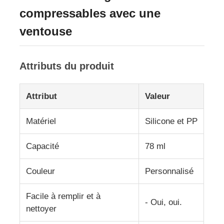
compressables avec une
À propos de nous
ventouse
Visite de l'usine
Attributs du produit
Contrôle qualité
Attribut
Valeur
Matériel
Silicone et PP
Contactez-nous
Capacité
78 ml
Nouvelles
Couleur
Personnalisé
Cas
Facile à remplir et à
- Oui, oui.
nettoyer
Ensemble de bouteilles de voyage en silicone