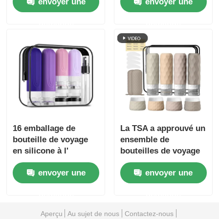
envoyer une
envoyer une
silicone
TSA, étanches, à
large ouverture, avec
demande
demande
contenants de toilette
rechargeables
16 emballage de
La TSA a approuvé un
bouteille de voyage
ensemble de
en silicone à l'
bouteilles de voyage
épreuve des fuites
en silicone étanche à
envoyer une
envoyer une
approuvée par la TSA
fuite avec une large
bouche pour un
demande
demande
remplissage facile.
Aperçu
Au sujet de nous
Contactez-nous