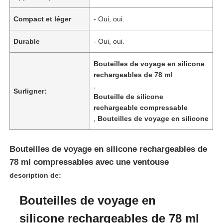
Compact et léger
- Oui, oui.
Durable
- Oui, oui.
Bouteilles de voyage en silicone
rechargeables de 78 ml
,
Surligner:
Bouteille de silicone
rechargeable compressable
,
Bouteilles de voyage en silicone
Bouteilles de voyage en silicone rechargeables de
Accueil
78 ml compressables avec une ventouse
description de:
Produits
Bouteilles de voyage en
silicone rechargeables de 78 ml
Vidéos