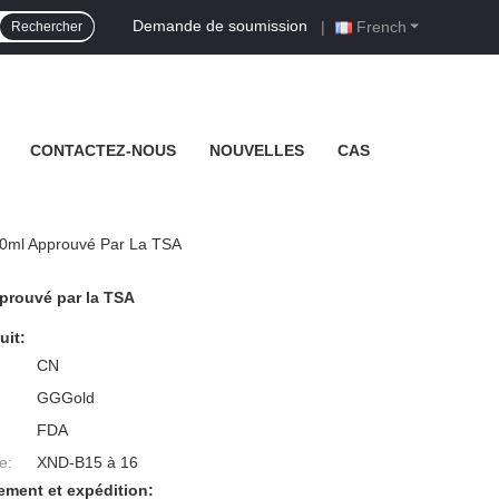
Demande de soumission
|
French
Rechercher
CONTACTEZ-NOUS
NOUVELLES
CAS
30ml Approuvé Par La TSA
prouvé par la TSA
uit:
CN
GGGold
FDA
e:
XND-B15 à 16
ement et expédition: