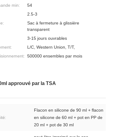
mande min:
54
2.5-3
ge:
Sac à fermeture à glissière
transparent
3-15 jours ouvrables
ement:
L/C, Western Union, T/T,
isionnement:
500000 ensembles par mois
0ml approuvé par la TSA
Flacon en silicone de 90 ml + flacon
ité:
en silicone de 60 ml + pot en PP de
20 ml + pot de 30 ml