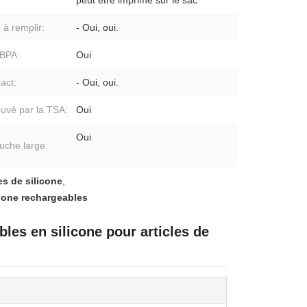
peut être imprimé sur le sac
 à remplir:
- Oui, oui.
BPA:
Oui
act:
- Oui, oui.
uvé par la TSA:
Oui
Oui
uche large:
s de silicone
,
cone rechargeables
les en silicone pour articles de