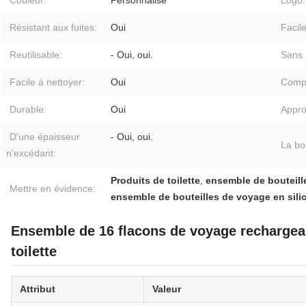
Couleur:
Personnalisé
Logo:
Résistant aux fuites:
Oui
Facile
Reutilisable:
- Oui, oui.
Sans 
Facile à nettoyer:
Oui
Comp
Durable:
Oui
Appro
D'une épaisseur
- Oui, oui.
La bo
n'excédant:
Produits de toilette
,
ensemble de bouteille
Mettre en évidence:
ensemble de bouteilles de voyage en sili
Ensemble de 16 flacons de voyage rechargeab
toilette
Attribut
Valeur