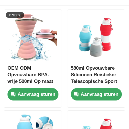
OEM ODM
580ml Opvouwbare
Opvouwbare BPA-
Siliconen Reisbeker
vrije 500ml Op maat
Telescopische Sport
gemaakte Siliconen
Siliconen
Aanvraag sturen
Aanvraag sturen
Opvouwbare
Opvouwbare
Waterflessen
Drinkwaterflessen