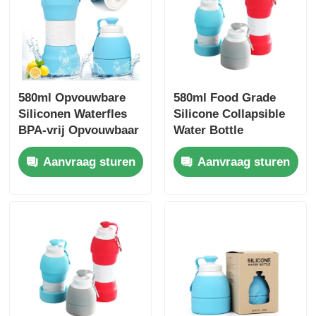
580ml Opvouwbare
580ml Food Grade
Siliconen Waterfles
Silicone Collapsible
BPA-vrij Opvouwbaar
Water Bottle
78x220mm TSA
Customized logo
Aanvraag sturen
Aanvraag sturen