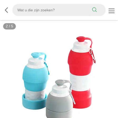
3
/
5