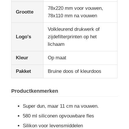
78x220 mm voor vouwen,
Grootte
78x110 mm na vouwen
Over ons
Volkleurend drukwerk of
Fabriekstocht
Logo's
zijdefilterprinten op het
lichaam
Kwaliteitscontrole
Kleur
Op maat
Pakket
Bruine doos of kleurdoos
Neem contact met ons op
Nieuws
Productkenmerken
Super dun, maar 11 cm na vouwen.
Zaken
580 ml siliconen opvouwbare fles
Silikon voor levensmiddelen
Siliconen Reisfles Set