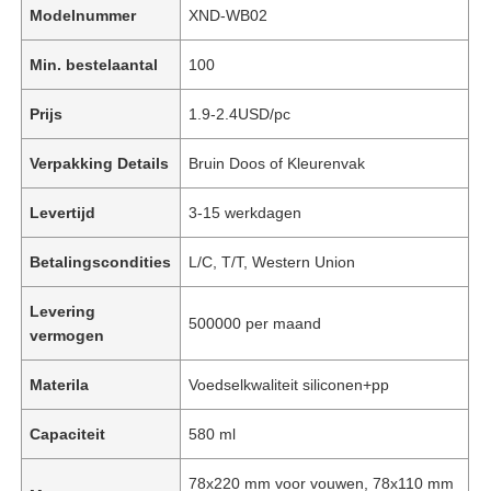
Modelnummer
XND-WB02
Min. bestelaantal
100
Prijs
1.9-2.4USD/pc
Verpakking Details
Bruin Doos of Kleurenvak
Levertijd
3-15 werkdagen
Betalingscondities
L/C, T/T, Western Union
Levering
500000 per maand
vermogen
Materila
Voedselkwaliteit siliconen+pp
Capaciteit
580 ml
78x220 mm voor vouwen, 78x110 mm