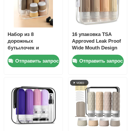
Набор из 8
16 упаковка TSA
дорожных
Approved Leak Proof
бутылочек и
Wide Mouth Design
контейнеров,
Силиконовая
Отправить запрос
Отправить запрос
герметичные, 90 мл
бутылка для
силиконовая
путешествий с
бутылочка + 30 мл
наполняемыми
силиконовые
контейнерами для
баночки
туалетных
принадлежностей