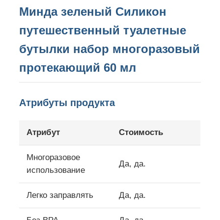
Минда зеленый Силикон
путешественный туалетные
О нас
бутылки набор многоразовый
Экскурсия по заводу
протекающий 60 мл
Контроль качества
Атрибуты продукта
Свяжитесь с нами
Атрибут
Стоимость
Новости
Многоразовое
Да, да.
использование
Случаи
Легко заправлять
Да, да.
Силиконовый комплект для бутылок для путешеств