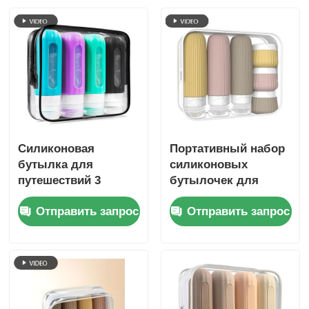
Силиконовая
Портативный набор
бутылка для
силиконовых
путешествий 3
бутылочек для
унции/90 мл с
туалетных
Отправить запрос
Отправить запрос
прозрачным окном
принадлежностей,
одобренный TSA,
герметичный, 6 шт.,
без BPA