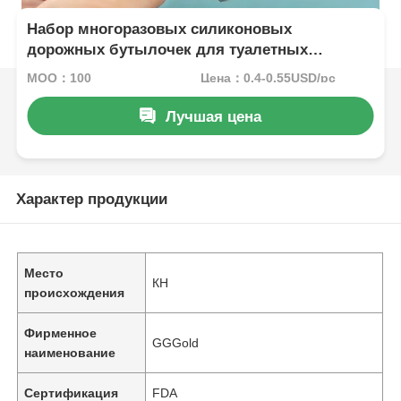
Набор многоразовых силиконовых
дорожных бутылочек для туалетных
принадлежностей, мятно-зеленый цвет,
MOQ：100
Цена：0.4-0.55USD/pc
герметичные, 60 мл
Лучшая цена
Характер продукции
Место
КН
происхождения
Фирменное
GGGold
наименование
Сертификация
FDA