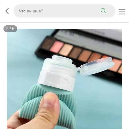
3
/
5