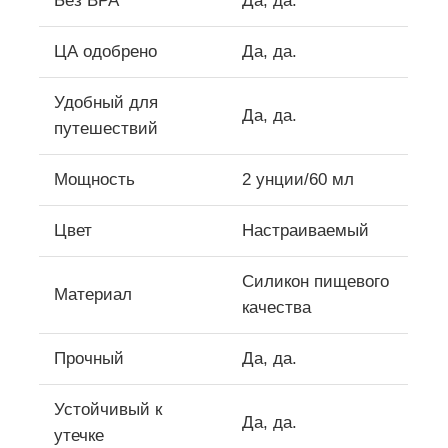
Без BPA
Да, да.
ЦА одобрено
Да, да.
Силиконовый путевой бан
Удобный для
Да, да.
Силиконовая складная бутылка для воды
путешествий
Мощность
2 унции/60 мл
Силиконовая складная кружка
Цвет
Настраиваемый
Силиконовые кухонные изделия
Силикон пищевого
Материал
Изделия из силиконовой резины
качества
Прочный
Да, да.
Устойчивый к
Да, да.
утечке