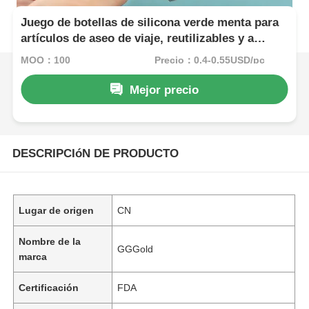
Juego de botellas de silicona verde menta para
artículos de aseo de viaje, reutilizables y a
prueba de fugas, 60 ml
MOQ：100
Precio：0.4-0.55USD/pc
Mejor precio
DESCRIPCIóN DE PRODUCTO
Lugar de origen
CN
Nombre de la
GGGold
marca
Certificación
FDA