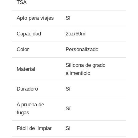
TSA
frasco de viaje de silicona
Apto para viajes
Sí
Capacidad
2oz/60ml
Botella de agua plegable de silicona
Color
Personalizado
Taza plegable de silicona
Silicona de grado
Material
alimenticio
Productos de cocina de silicona
Duradero
Sí
Productos de caucho de silicona
A prueba de
Sí
fugas
Fácil de limpiar
Sí