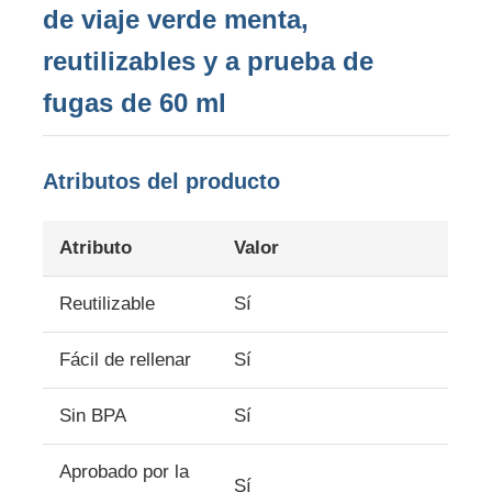
de viaje verde menta,
reutilizables y a prueba de
Sobre nosotros
fugas de 60 ml
Recorrido por la fábrica
Atributos del producto
Control de Calidad
Atributo
Valor
Contáctenos
Reutilizable
Sí
Noticias
Fácil de rellenar
Sí
Casos de trabajo
Sin BPA
Sí
Aprobado por la
Conjunto de botellas de viaje de silicona
Sí