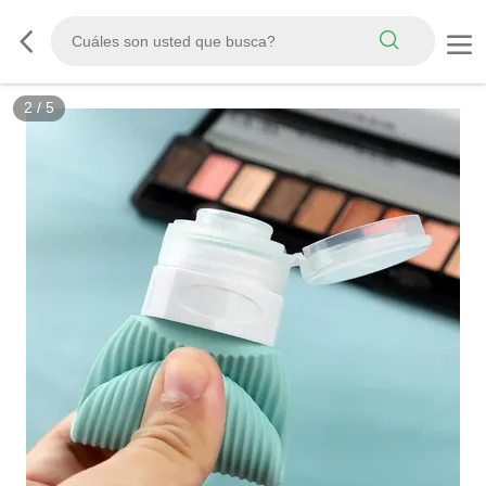
3
/
5