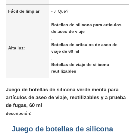
Fácil de limpiar
- ¿ Qué?
Botellas de silicona para artículos
de aseo de viaje
,
Botellas de artículos de aseo de
Alta luz:
viaje de 60 ml
,
Botellas de viaje de silicona
reutilizables
Juego de botellas de silicona verde menta para
En casa
artículos de aseo de viaje, reutilizables y a prueba
de fugas, 60 ml
descripción:
Productos
Juego de botellas de silicona
Los vídeos