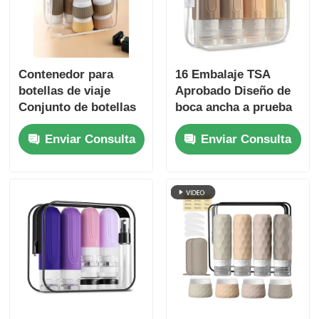
Contenedor para
16 Embalaje TSA
botellas de viaje
Aprobado Diseño de
Conjunto de botellas
boca ancha a prueba
de silicona a prueba
de fugas Botella de
Enviar Consulta
Enviar Consulta
de fugas de 90 ml +
viaje de silicona
frascos de silicona de
Conjunto con
30 ml
contenedores de
artículos de tocador
recargables