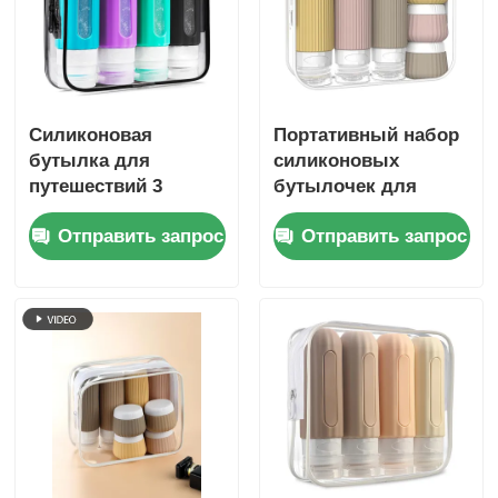
Силиконовая
Портативный набор
бутылка для
силиконовых
путешествий 3
бутылочек для
унции/90 мл с
туалетных
Отправить запрос
Отправить запрос
прозрачным окном
принадлежностей,
одобренный TSA,
герметичный, 6 шт.,
без BPA