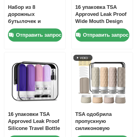
Набор из 8
16 упаковка TSA
дорожных
Approved Leak Proof
бутылочек и
Wide Mouth Design
контейнеров,
Силиконовая
Отправить запрос
Отправить запрос
герметичные, 90 мл
бутылка для
силиконовая
путешествий с
бутылочка + 30 мл
наполняемыми
силиконовые
контейнерами для
баночки
туалетных
принадлежностей
16 упаковки TSA
TSA одобрила
Approved Leak Proof
пропускную
Silicone Travel Bottle
силиконовую
Set с широким
бутылку для