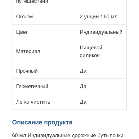
путешествий
Силиконовый путевой бан
Объем
2 унции / 60 мл
Цвет
Индивидуальный
Силиконовая складная бутылка для воды
Пищевой
Материал
силикон
Силиконовая складная кружка
Прочный
Да
Силиконовые кухонные изделия
Герметичный
Да
Изделия из силиконовой резины
Легко чистить
Да
Описание продукта
60 мл Индивидуальные дорожные бутылочки