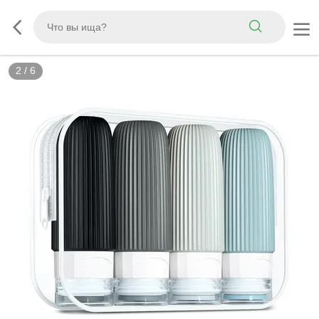
3
/
6