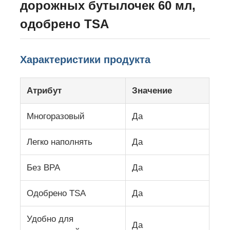
дорожных бутылочек 60 мл,
одобрено TSA
О нас
Характеристики продукта
Экскурсия по заводу
Атрибут
Значение
Контроль качества
Многоразовый
Да
Свяжитесь с нами
Легко наполнять
Да
Новости
Без BPA
Да
Случаи
Одобрено TSA
Да
Удобно для
Силиконовый комплект для бутылок для путешеств
Да