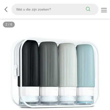
3
/
6