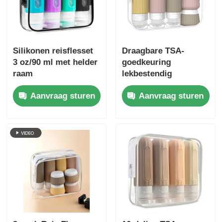
Silikonen reisflesset
Draagbare TSA-
3 oz/90 ml met helder
goedkeuring
raam
lekbestendig
siliconen reis
Aanvraag sturen
Aanvraag sturen
toiletgoed flessen set
6 pakketten BPA-vrij