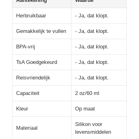
Aantekening
Waarde
Herbruikbaar
- Ja, dat klopt.
Over ons
Gemakkelijk te vullen
- Ja, dat klopt.
Fabriekstocht
BPA-vrij
- Ja, dat klopt.
Kwaliteitscontrole
TsA Goedgekeurd
- Ja, dat klopt.
Neem contact met ons op
Reisvriendelijk
- Ja, dat klopt.
Capaciteit
2 oz/60 ml
Nieuws
Kleur
Op maat
Zaken
Silikon voor
Materiaal
levensmiddelen
Siliconen Reisfles Set