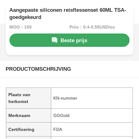
Aangepaste siliconen reisflessenset 60ML TSA-
goedgekeurd
MOQ：100
Prijs：0.4-0.55USD/pc
Beste prijs
PRODUCTOMSCHRIJVING
Plaats van
KN-nummer
herkomst
Merknaam
GGGold
Certificering
FDA