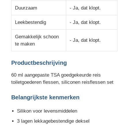
Duurzaam
- Ja, dat klopt.
siliconen reispot
Leekbestendig
- Ja, dat klopt.
Siliconen Opvouwbare Waterfles
Gemakkelijk schoon
- Ja, dat klopt.
te maken
Silicone vouwbeker
Productbeschrijving
Keukenproducten van siliconen
60 ml aangepaste TSA goedgekeurde reis
toiletgoederen flessen, siliconen reisflessen set
Siliconenrubberproducten
Belangrijkste kenmerken
Silikon voor levensmiddelen
3 lagen lekkagebestendige deksel