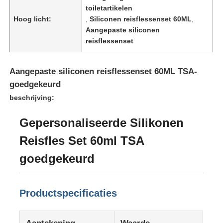
toiletartikelen
Hoog licht:
,
Siliconen reisflessenset 60ML
,
Aangepaste siliconen
reisflessenset
Aangepaste siliconen reisflessenset 60ML TSA-
goedgekeurd
beschrijving:
Gepersonaliseerde Silikonen
Reisfles Set 60ml TSA
goedgekeurd
Huis
Producten
Productspecificaties
Video's