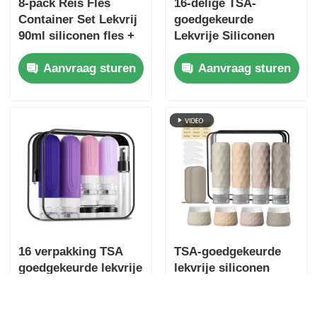
8-pack Reis Fles
16-delige TSA-
Container Set Lekvrij
goedgekeurde
90ml siliconen fles +
Lekvrije Siliconen
30ml siliconen potjes
Reisflessen Set met
Aanvraag sturen
Aanvraag sturen
Navulbare
Toiletartikelen
Containers
16 verpakking TSA
TSA-goedgekeurde
goedgekeurde lekvrije
lekvrije siliconen
siliconen reisflesset
reisflessenset met
met breed
brede opening voor
Aanvraag sturen
Aanvraag sturen
mondontwerp
gemakkelijk bijvullen