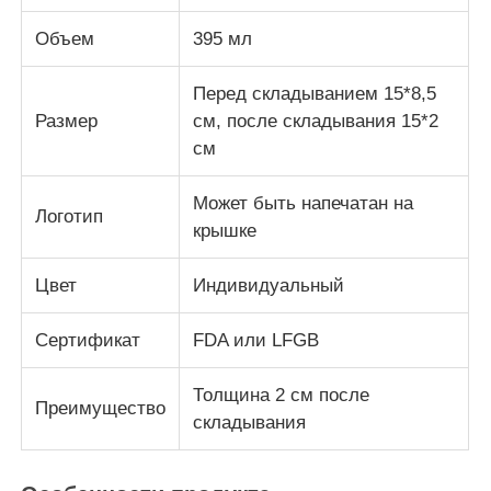
Объем
395 мл
О нас
Перед складыванием 15*8,5
Размер
см, после складывания 15*2
Экскурсия по заводу
см
Контроль качества
Может быть напечатан на
Логотип
крышке
Свяжитесь с нами
Цвет
Индивидуальный
Сертификат
FDA или LFGB
Новости
Толщина 2 см после
Преимущество
Случаи
складывания
Силиконовый комплект для бутылок для путешеств