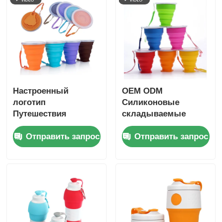
Настроенный
OEM ODM
логотип
Силиконовые
Путешествия
складываемые
Силиконовый
чашки портативные
Отправить запрос
Отправить запрос
складной стакан Без
чашки для кофе 200
BPA Складываемые
мл
стаканы 270 мл