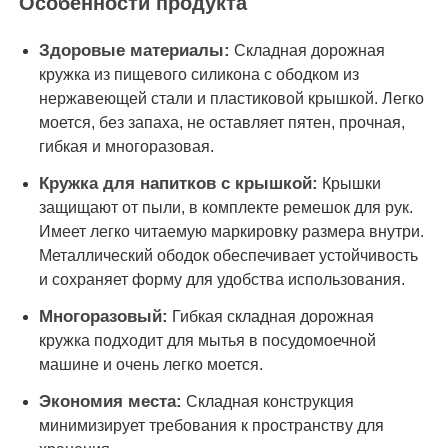
Особенности продукта
Здоровые материалы:
Складная дорожная
Силиконовый путевой бан
кружка из пищевого силикона с ободком из
нержавеющей стали и пластиковой крышкой. Легко
Силиконовая складная бутылка для воды
моется, без запаха, не оставляет пятен, прочная,
гибкая и многоразовая.
Силиконовая складная кружка
Кружка для напитков с крышкой:
Крышки
защищают от пыли, в комплекте ремешок для рук.
Имеет легко читаемую маркировку размера внутри.
Силиконовые кухонные изделия
Металлический ободок обеспечивает устойчивость
и сохраняет форму для удобства использования.
Изделия из силиконовой резины
Многоразовый:
Гибкая складная дорожная
кружка подходит для мытья в посудомоечной
машине и очень легко моется.
Экономия места:
Складная конструкция
минимизирует требования к пространству для