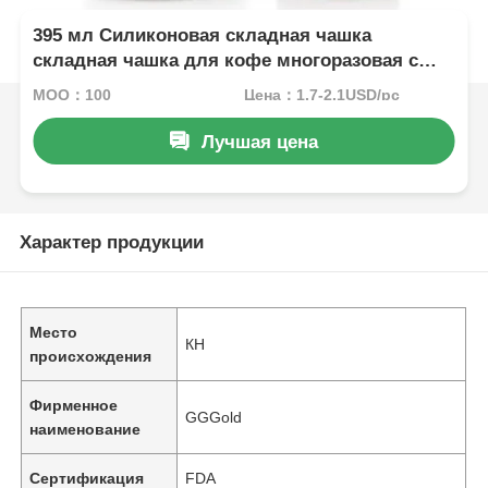
395 мл Силиконовая складная чашка
складная чашка для кофе многоразовая с
крышкой
MOQ：100
Цена：1.7-2.1USD/pc
Лучшая цена
Характер продукции
Место
КН
происхождения
Фирменное
GGGold
наименование
Сертификация
FDA