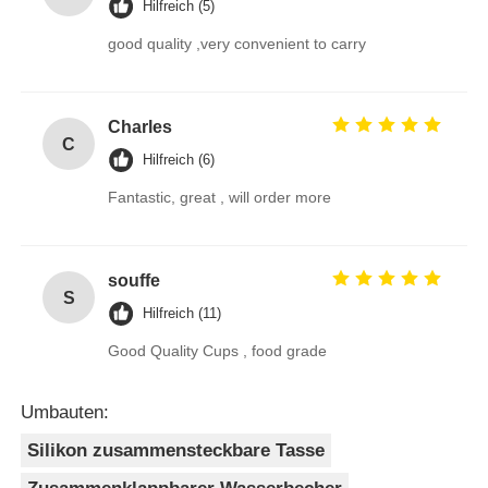
Hilfreich (5)
good quality ,very convenient to carry
Charles
C
Hilfreich (6)
Fantastic, great , will order more
souffe
S
Hilfreich (11)
Good Quality Cups , food grade
Umbauten:
Silikon zusammensteckbare Tasse