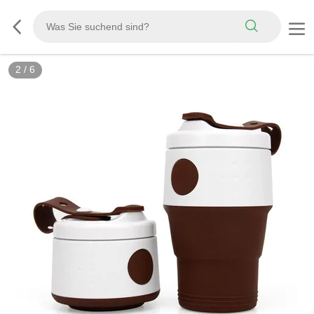
2
/
6