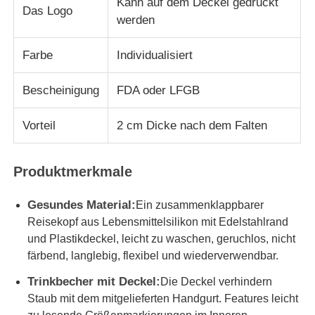
Kann auf dem Deckel gedruckt
Das Logo
werden
Über uns
Farbe
Individualisiert
Werksbesichtigung
Bescheinigung
FDA oder LFGB
Vorteil
2 cm Dicke nach dem Falten
Qualitätskontrolle
Produktmerkmale
Kontakt mit uns
Gesundes Material:
Ein zusammenklappbarer
Nachrichten
Reisekopf aus Lebensmittelsilikon mit Edelstahlrand
und Plastikdeckel, leicht zu waschen, geruchlos, nicht
färbend, langlebig, flexibel und wiederverwendbar.
Fälle
Trinkbecher mit Deckel:
Die Deckel verhindern
Staub mit dem mitgelieferten Handgurt. Features leicht
Silikon Reiseflaschen-Set