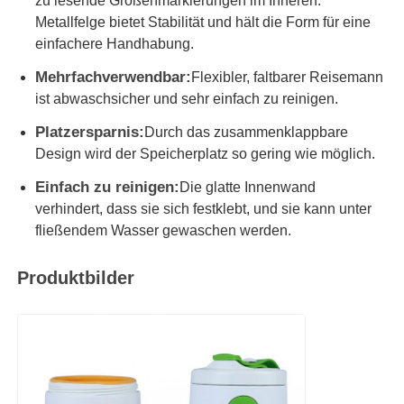
zu lesende Größenmarkierungen im Inneren.
Metallfelge bietet Stabilität und hält die Form für eine
einfachere Handhabung.
Silikon-Fahrglas
Mehrfachverwendbar:
Flexibler, faltbarer Reisemann
ist abwaschsicher und sehr einfach zu reinigen.
Silikon-Zusammenklappbare Wasserflasche
Platzersparnis:
Durch das zusammenklappbare
Design wird der Speicherplatz so gering wie möglich.
Silikon-Faltbecher
Einfach zu reinigen:
Die glatte Innenwand
verhindert, dass sie sich festklebt, und sie kann unter
Küchenprodukte aus Silikon
fließendem Wasser gewaschen werden.
Produktbilder
Silikonkautschukprodukte