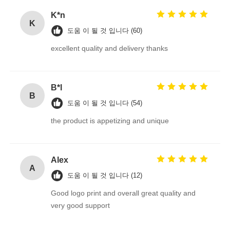
K*n
K
도움 이 될 것 입니다 (60)
excellent quality and delivery thanks
B*l
B
도움 이 될 것 입니다 (54)
the product is appetizing and unique
Alex
A
도움 이 될 것 입니다 (12)
Good logo print and overall great quality and
very good support