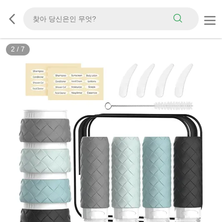
3
/
7