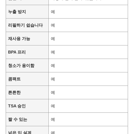
누출 방지
예
리필하기 쉽습니다
예
재사용 가능
예
BPA 프리
예
청소가 용이함
예
콤팩트
예
튼튼한
예
TSA 승인
예
짤 수 있는
예
넓은 입 설계
예