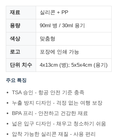
재료
실리콘 + PP
우리 에 관한 것
용량
90ml 병 / 30ml 용기
공장 투어
색상
맞춤형
로고
포장에 인쇄 가능
품질 관리
단위 치수
4x13cm (병); 5x5x4cm (용기)
문의하기
주요 특징
TSA 승인 - 항공 안전 기준 충족
뉴스
누출 방지 디자인 - 걱정 없는 여행 보장
BPA 프리 - 안전하고 건강한 재료
사건
넓은 입구 디자인 - 채우고 청소하기 쉬움
실리콘 여행용 용기 세트
압착 가능한 실리콘 재질 - 사용 편리