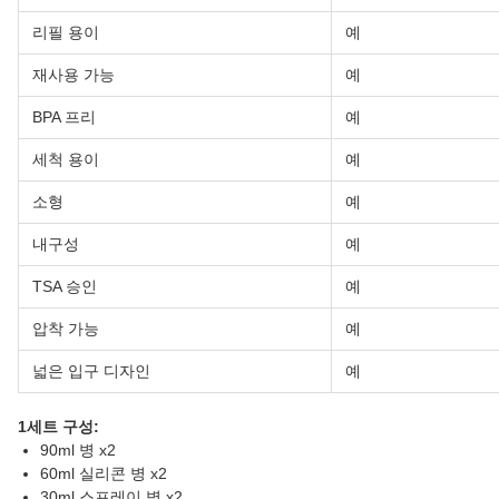
리필 용이
예
재사용 가능
예
BPA 프리
예
세척 용이
예
소형
예
내구성
예
TSA 승인
예
압착 가능
예
넓은 입구 디자인
예
1세트 구성:
90ml 병 x2
60ml 실리콘 병 x2
30ml 스프레이 병 x2