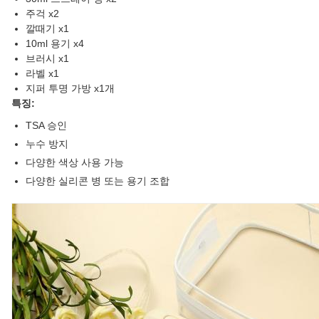
주걱 x2
깔때기 x1
10ml 용기 x4
브러시 x1
라벨 x1
지퍼 투명 가방 x1개
특징:
TSA 승인
누수 방지
다양한 색상 사용 가능
다양한 실리콘 병 또는 용기 조합