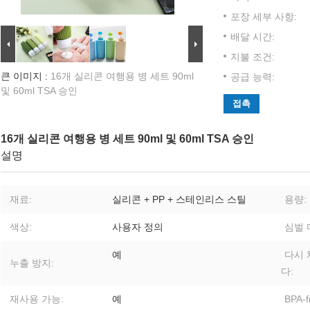
포장 세부 사항:
배달 시간:
지불 조건:
큰 이미지 :
16개 실리콘 여행용 병 세트 90ml
공급 능력:
및 60ml TSA 승인
접촉
16개 실리콘 여행용 병 세트 90ml 및 60ml TSA 승인
설명
재료:
실리콘 + PP + 스테인리스 스틸
용량:
색상:
사용자 정의
심벌 
예
다시 
누출 방지:
다:
재사용 가능:
예
BPA-f