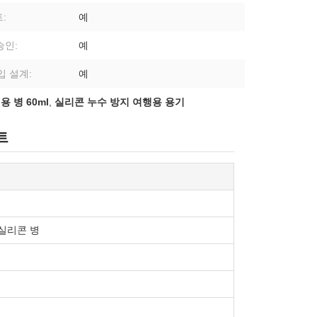
:
예
승인:
예
입 설계:
예
용 병 60ml
,
실리콘 누수 방지 여행용 용기
트
l 실리콘 병