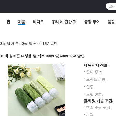
집
제품
비디오
우리 에 관한 것
공장 투어
품질
용 병 세트 90ml 및 60ml TSA 승인
16개 실리콘 여행용 병 세트 90ml 및 60ml TSA 승인
제품 상세 정보:
원래 장소:
브랜드 이름:
인증:
모델 번호:
결제 및 배송 조건:
최소 주문 수량:
가격: