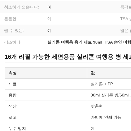
청소하기 쉽습니다:
예
콤팩트
튼튼한:
예
TSA 
짤 수 있는:
예
넓은 
강조하다:
실리콘 여행용 용기 세트 90ml
,
TSA 승인 여행
16개 리필 가능한 세면용품 실리콘 여행용 병 세
속성
값
재료
실리콘 + PP
용량
90ml 실리콘 병/60m
색상
맞춤형
로고
가방에 인쇄 가능
누수 방지
예