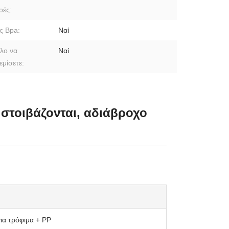
οές:
ς Bpa:
Ναί
λο να
Ναί
εμίσετε:
 στοιβάζονται, αδιάβροχο
για τρόφιμα + PP