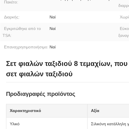
Πακέτο:
διαρρ
Διαρκής:
Ναί
Χωρί
Εγκριτώθηκε από το
Ναί
Εύκο
TSA:
ξαναγ
Επαναχρησιμοποιήσιμο:
Ναί
Σετ φιαλών ταξιδιού 8 τεμαχίων, που
σετ φιαλών ταξιδιού
Προδιαγραφές προϊόντος
Χαρακτηριστικό
Αξία
Υλικό
Σιλικόνη κατάλληλη 