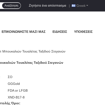
Ζητήστε ένα απόσπασμα
|
Greek
Αναζήτηση
ΕΠΙΚΟΙΝΩΝΉΣΤΕ ΜΑΖΊ ΜΑΣ
ΕΙΔΉΣΕΙΣ
ΥΠΟΘΈΣΕΙΣ
ετ Μπουκαλιών Τουαλέτας Ταξιδιού Στεγανών
ουκαλιών Τουαλέτας Ταξιδιού Στεγανών
:
ΣΟ
GGGold
FDA or LFGB
XND-B17-8
τολής Όροι: