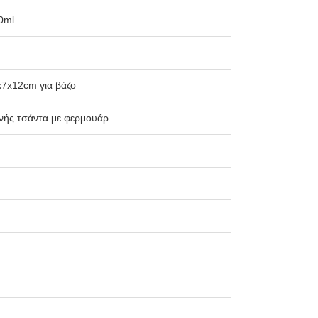
0ml
x7x12cm για βάζο
νής τσάντα με φερμουάρ