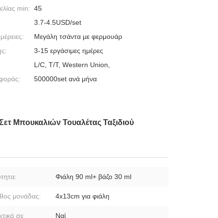
λίας min:
45
3.7-4.5USD/set
μέρειες:
Μεγάλη τσάντα με φερμουάρ
ς:
3-15 εργάσιμες ημέρες
L/C, T/T, Western Union,
φοράς:
500000set ανά μήνα
Σετ Μπουκαλιών Τουαλέτας Ταξιδιού
ότητα:
Φιάλη 90 ml+ βάζο 30 ml
θος μονάδας:
4x13cm για φιάλη
κτικό σε
Ναί