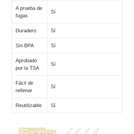
A prueba de
Sí
fugas
frasco de viaje de silicona
Duradero
Sí
Botella de agua plegable de silicona
Sin BPA
Sí
Taza plegable de silicona
Aprobado
Sí
por la TSA
Productos de cocina de silicona
Fácil de
Sí
rellenar
Productos de caucho de silicona
Reutilizable
Sí