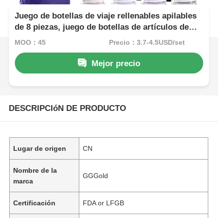
Juego de botellas de viaje rellenables apilables
de 8 piezas, juego de botellas de artículos de
aseo de viaje a prueba de fugas
MOQ：45
Precio：3.7-4.5USD/set
Mejor precio
DESCRIPCIóN DE PRODUCTO
Lugar de origen
CN
Nombre de la
GGGold
marca
Certificación
FDA or LFGB