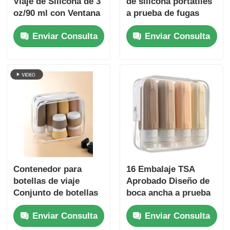
Viaje de Silicona de 3
de silicona portátiles
oz/90 ml con Ventana
a prueba de fugas
Transparente
con aprobación de la
Enviar Consulta
Enviar Consulta
TSA, libres de BPA
Contenedor para
16 Embalaje TSA
botellas de viaje
Aprobado Diseño de
Conjunto de botellas
boca ancha a prueba
de silicona a prueba
de fugas Botella de
Enviar Consulta
Enviar Consulta
de fugas de 90 ml +
viaje de silicona
frascos de silicona de
Conjunto con