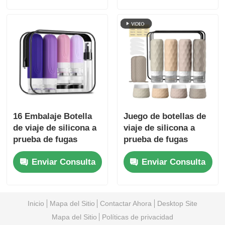
30 ml
contenedores de
artículos de tocador
recargables
16 Embalaje Botella
Juego de botellas de
de viaje de silicona a
viaje de silicona a
prueba de fugas
prueba de fugas
aprobada por la TSA
aprobadas por la TSA
Enviar Consulta
Enviar Consulta
con diseño de boca
con diseño de boca
ancha
ancha para facilitar el
llenado
Inicio
Mapa del Sitio
Contactar Ahora
Desktop Site
Mapa del Sitio
Políticas de privacidad