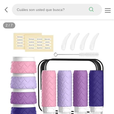
3
/
7