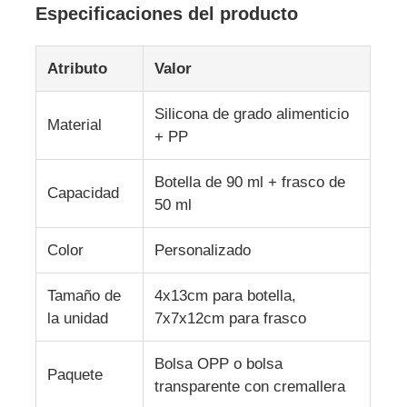
Especificaciones del producto
Sobre nosotros
Atributo
Valor
Recorrido por la fábrica
Silicona de grado alimenticio
Material
+ PP
Control de Calidad
Botella de 90 ml + frasco de
Capacidad
50 ml
Contáctenos
Color
Personalizado
Noticias
Tamaño de
4x13cm para botella,
la unidad
7x7x12cm para frasco
Casos de trabajo
Bolsa OPP o bolsa
Paquete
transparente con cremallera
Conjunto de botellas de viaje de silicona