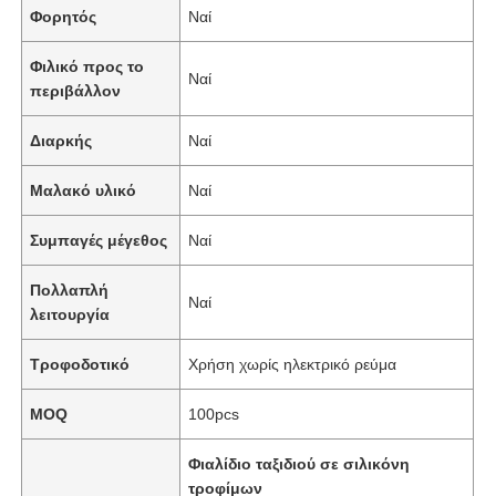
Φορητός
Ναί
Φιλικό προς το
Ναί
περιβάλλον
Διαρκής
Ναί
Μαλακό υλικό
Ναί
Συμπαγές μέγεθος
Ναί
Πολλαπλή
Ναί
λειτουργία
Τροφοδοτικό
Χρήση χωρίς ηλεκτρικό ρεύμα
MOQ
100pcs
Φιαλίδιο ταξιδιού σε σιλικόνη
τροφίμων