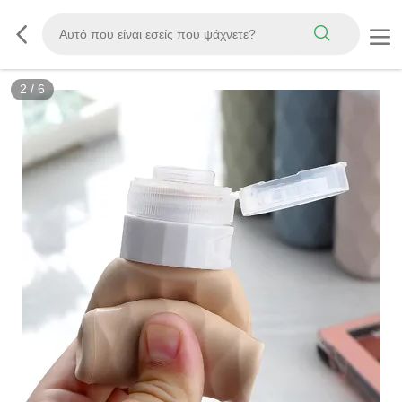
3
/
6