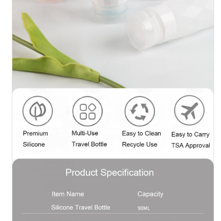
δοχείο σιλικόνης ταξιδίου
Σιλικονούχο Αναδιπλούμενο Παγούρι
Σιλικόνιο αναδιπλούμενο φλιτζάνι
Προϊόντα κουζίνας από σιλικόνη
Προϊόντα από καουτσούκ σιλικόνης