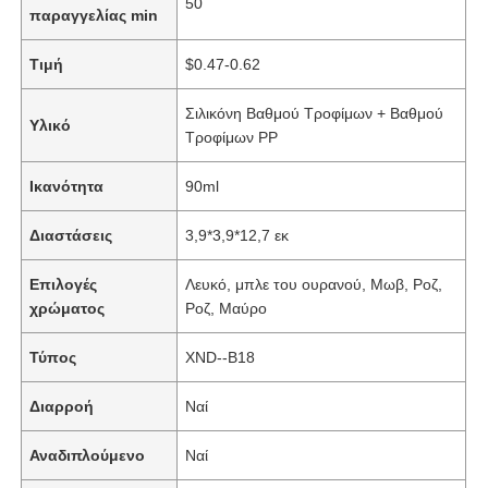
50
παραγγελίας min
Τιμή
$0.47-0.62
Σιλικόνη Βαθμού Τροφίμων + Βαθμού
Υλικό
Τροφίμων PP
Ικανότητα
90ml
Διαστάσεις
3,9*3,9*12,7 εκ
Επιλογές
Λευκό, μπλε του ουρανού, Μωβ, Ροζ,
χρώματος
Ροζ, Μαύρο
Τύπος
XND--B18
Διαρροή
Ναί
Αναδιπλούμενο
Ναί