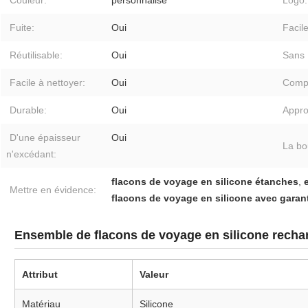
Couleur:
personnalisé
Logo:
Fuite:
Oui
Facile
Réutilisable:
Oui
Sans 
Facile à nettoyer:
Oui
Comp
Durable:
Oui
Appro
D'une épaisseur
Oui
La bo
n'excédant:
flacons de voyage en silicone étanches
,
Mettre en évidence:
flacons de voyage en silicone avec garan
Ensemble de flacons de voyage en silicone recha
Attribut
Valeur
Matériau
Silicone