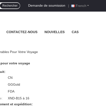
Demande de soumission
|
French
Rechercher
CONTACTEZ-NOUS
NOUVELLES
CAS
rables Pour Votre Voyage
 pour votre voyage
uit:
CN
GGGold
FDA
e:
XND-B15 à 16
ement et expédition: