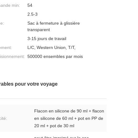
mande min:
54
2.5-3
ge:
Sac à fermeture à glissière
transparent
3-15 jours de travail
ement:
L/C, Western Union, T/T,
isionnement:
500000 ensembles par mois
rables pour votre voyage
Flacon en silicone de 90 ml + flacon
ité:
en silicone de 60 ml + pot en PP de
20 ml + pot de 30 ml