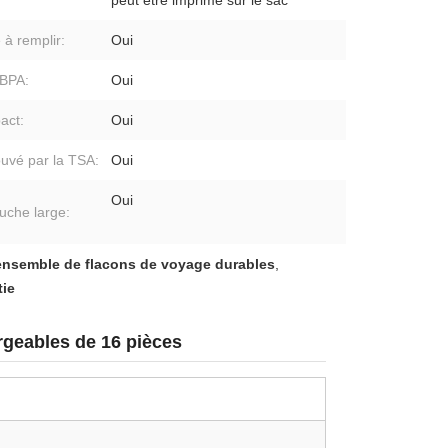
peut être imprimé sur le sac
 à remplir:
Oui
BPA:
Oui
act:
Oui
uvé par la TSA:
Oui
Oui
uche large:
ensemble de flacons de voyage durables
,
tie
rgeables de 16 pièces