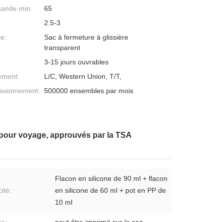
mande min:
65
2.5-3
ge:
Sac à fermeture à glissière
transparent
3-15 jours ouvrables
ement:
L/C, Western Union, T/T,
isionnement:
500000 ensembles par mois
es pour voyage, approuvés par la TSA
Flacon en silicone de 90 ml + flacon
ité:
en silicone de 60 ml + pot en PP de
10 ml