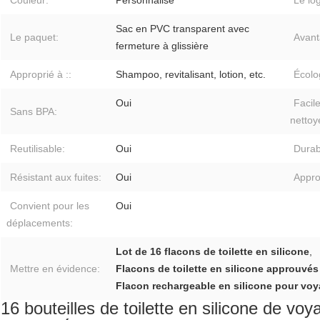
Couleur:
Personnalisé
Le lo
Sac en PVC transparent avec
Le paquet:
Avant
fermeture à glissière
Approprié à ::
Shampoo, revitalisant, lotion, etc.
Écolo
Oui
Facile
Sans BPA:
nettoy
Reutilisable:
Oui
Durab
Résistant aux fuites:
Oui
Appro
Convient pour les
Oui
déplacements:
Lot de 16 flacons de toilette en silicone
,
Mettre en évidence:
Flacons de toilette en silicone approuvés
Flacon rechargeable en silicone pour vo
16 bouteilles de toilette en silicone de v