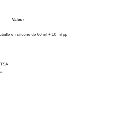
Valeur
uteille en silicone de 60 ml + 10 ml pp
a TSA
c.