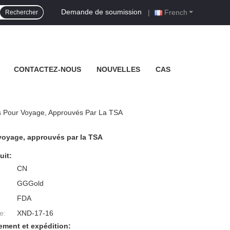
Demande de soumission
|
French
Rechercher
CONTACTEZ-NOUS
NOUVELLES
CAS
es Pour Voyage, Approuvés Par La TSA
r voyage, approuvés par la TSA
uit:
CN
GGGold
FDA
e:
XND-17-16
ement et expédition: