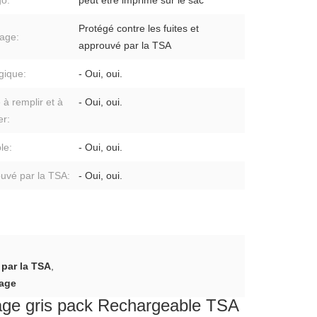
go:
peut être imprimé sur le sac
Protégé contre les fuites et
age:
approuvé par la TSA
gique:
- Oui, oui.
 à remplir et à
- Oui, oui.
er:
le:
- Oui, oui.
uvé par la TSA:
- Oui, oui.
 par la TSA
,
yage
oyage gris pack Rechargeable TSA