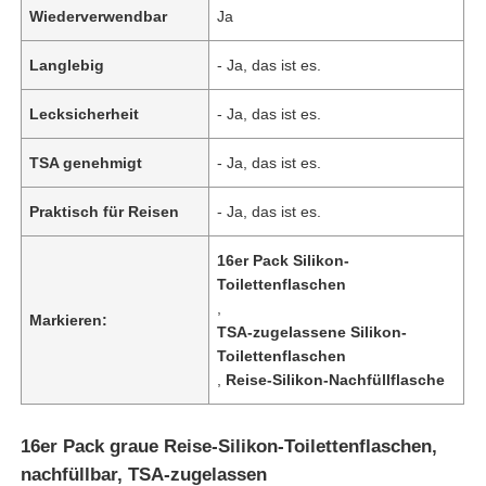
Wiederverwendbar
Ja
Langlebig
- Ja, das ist es.
Lecksicherheit
- Ja, das ist es.
TSA genehmigt
- Ja, das ist es.
Praktisch für Reisen
- Ja, das ist es.
16er Pack Silikon-
Toilettenflaschen
,
Markieren:
TSA-zugelassene Silikon-
Zu Hause
Toilettenflaschen
,
Reise-Silikon-Nachfüllflasche
Produkte
16er Pack graue Reise-Silikon-Toilettenflaschen,
nachfüllbar, TSA-zugelassen
Videos