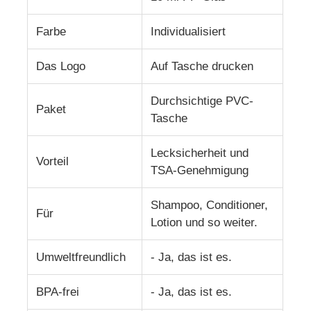
Farbe
Individualisiert
Silikon-Fahrglas
Das Logo
Auf Tasche drucken
Silikon-Zusammenklappbare Wasserflasche
Durchsichtige PVC-
Paket
Tasche
Silikon-Faltbecher
Lecksicherheit und
Vorteil
Küchenprodukte aus Silikon
TSA-Genehmigung
Shampoo, Conditioner,
Silikonkautschukprodukte
Für
Lotion und so weiter.
Umweltfreundlich
- Ja, das ist es.
BPA-frei
- Ja, das ist es.