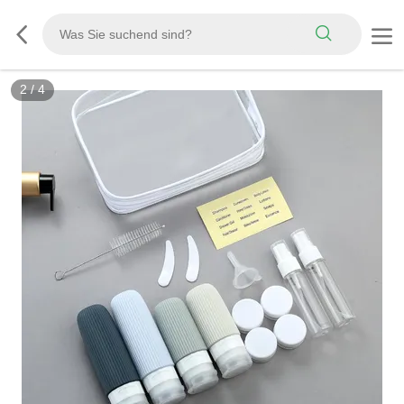
3
/
4