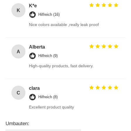
K*e
K
Hilfreich (16)
Nice colors available ,really leak proof
Alberta
A
Hilfreich (9)
High-quality products, fast delivery.
clara
C
Hilfreich (8)
Excellent product quality
Umbauten: