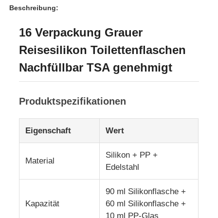
Beschreibung:
Über uns
16 Verpackung Grauer
Reisesilikon Toilettenflaschen
Werksbesichtigung
Nachfüllbar TSA genehmigt
Qualitätskontrolle
Produktspezifikationen
Kontakt mit uns
Eigenschaft
Wert
Nachrichten
Silikon + PP +
Material
Edelstahl
Fälle
90 ml Silikonflasche +
Kapazität
60 ml Silikonflasche +
Silikon Reiseflaschen-Set
10 ml PP-Glas