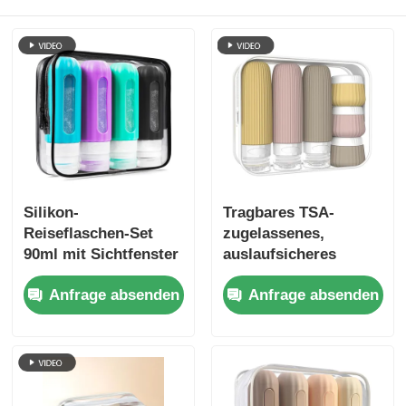
Silikon-
Tragbares TSA-
Reiseflaschen-Set
zugelassenes,
90ml mit Sichtfenster
auslaufsicheres
Silikon-Reise-
Anfrage absenden
Anfrage absenden
Kulturbeutel-Set, 6
Stück, BPA-frei