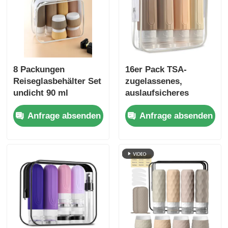
8 Packungen
16er Pack TSA-
Reiseglasbehälter Set
zugelassenes,
undicht 90 ml
auslaufsicheres
Silikonflasche + 30 ml
Silikon-
Anfrage absenden
Anfrage absenden
Silikonflaschen
Reiseflaschen-Set mit
nachfüllbaren
Toilettenartikeln