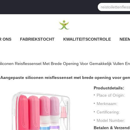
R ONS
FABRIEKSTOCHT
KWALITEITSCONTROLE
NEEM
liconen Reisflessenset Met Brede Opening Voor Gemakkelijk Vullen 
Aangepaste siliconen reisflessenset met brede opening voor gem
Productdetails:
Place of Origin:
Merknaam:
Certificering:
Model Number:
Betalen & Verzen