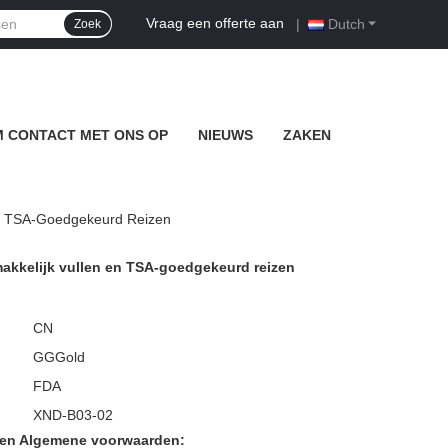
Vraag een offerte aan
|
Dutch
Zoek
 CONTACT MET ONS OP
NIEUWS
ZAKEN
En TSA-Goedgekeurd Reizen
akkelijk vullen en TSA-goedgekeurd reizen
CN
GGGold
FDA
XND-B03-02
den Algemene voorwaarden: