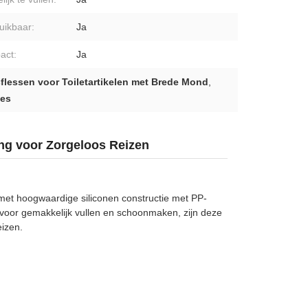
uikbaar:
Ja
act:
Ja
flessen voor Toiletartikelen met Brede Mond
,
jes
ng voor Zorgeloos Reizen
e met hoogwaardige siliconen constructie met PP-
oor gemakkelijk vullen en schoonmaken, zijn deze
eizen.