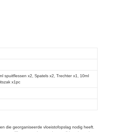
ml spuitflessen x2, Spatels x2, Trechter x1, 10ml
ritszak x1pc
en die georganiseerde vloeistofopslag nodig heeft.