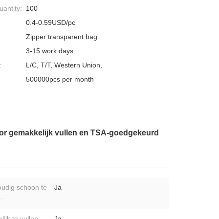
antity:
100
0.4-0.59USD/pc
:
Zipper transparent bag
3-15 work days
:
L/C, T/T, Western Union,
500000pcs per month
oor gemakkelijk vullen en TSA-goedgekeurd
udig schoon te
Ja
:
ijk te vullen:
Ja