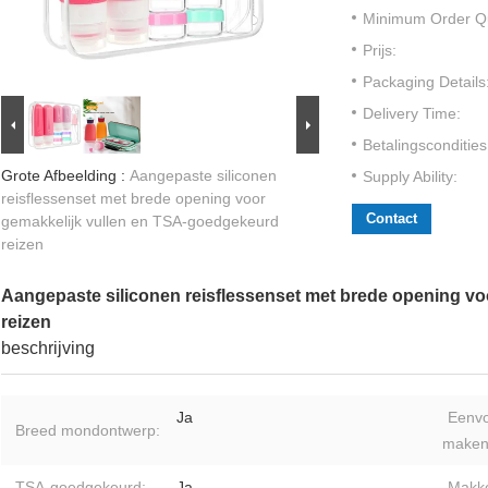
Minimum Order Qu
Prijs:
Packaging Details
Delivery Time:
Betalingscondities
Grote Afbeelding :
Aangepaste siliconen
Supply Ability:
reisflessenset met brede opening voor
Contact
gemakkelijk vullen en TSA-goedgekeurd
reizen
Aangepaste siliconen reisflessenset met brede opening v
reizen
beschrijving
Ja
Eenvo
Breed mondontwerp:
maken
TSA-goedgekeurd:
Ja
Makkel