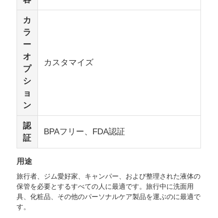
カ
シリコン旅行器
ラ
ー
オ
シリコン製折りたたみウォーターボトル
カスタマイズ
プ
シ
シリコンの折りたたむカップ
ョ
ン
シリコンキッチン製品
認
BPAフリー、FDA認証
証
シリコーン ゴム プロダクト
用途
旅行者、ジム愛好家、キャンパー、および整理された液体の
保管を必要とするすべての人に最適です。旅行中に洗面用
具、化粧品、その他のパーソナルケア製品を運ぶのに最適で
す。