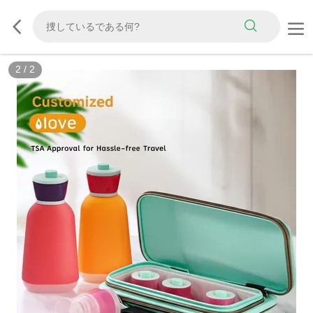
2
/
2