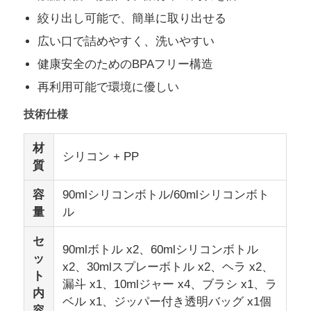
絞り出し可能で、簡単に取り出せる
私たちについて
広い口で詰めやすく、洗いやすい
健康安全のためのBPAフリー構造
工場見学
再利用可能で環境に優しい
技術仕様
品質管理
材
シリコン + PP
質
お問い合わせ
容
90mlシリコンボトル/60mlシリコンボト
量
ル
ニュース
セ
90mlボトル x2、60mlシリコンボトル
ッ
事例
x2、30mlスプレーボトル x2、ヘラ x2、
ト
漏斗 x1、10mlジャー x4、ブラシ x1、ラ
内
ベル x1、ジッパー付き透明バッグ x1個
シリコン旅行瓶セット
容