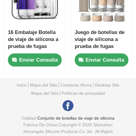
16 Embalaje Botella
Juego de botellas de
de viaje de silicona a
viaje de silicona a
prueba de fugas
prueba de fugas
aprobada por la TSA
aprobadas por la TSA
Enviar Consulta
Enviar Consulta
con diseño de boca
con diseño de boca
ancha
ancha para facilitar el
llenado
Inicio
Mapa del Sitio
Contactar Ahora
Desktop Site
Mapa del Sitio
Políticas de privacidad
Calidad
Conjunto de botellas de viaje de silicona
Fábrica De China.Copyright © 2026 Shenzhen
Xinnengda Silicone Products Co.,ltd.. All Rights