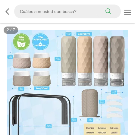
3
/
7