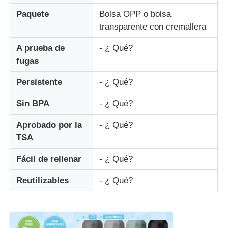
Paquete
Bolsa OPP o bolsa
transparente con cremallera
frasco de viaje de silicona
A prueba de
- ¿ Qué?
Botella de agua plegable de silicona
fugas
Persistente
- ¿ Qué?
Taza plegable de silicona
Sin BPA
- ¿ Qué?
Productos de cocina de silicona
Aprobado por la
- ¿ Qué?
TSA
Productos de caucho de silicona
Fácil de rellenar
- ¿ Qué?
Reutilizables
- ¿ Qué?