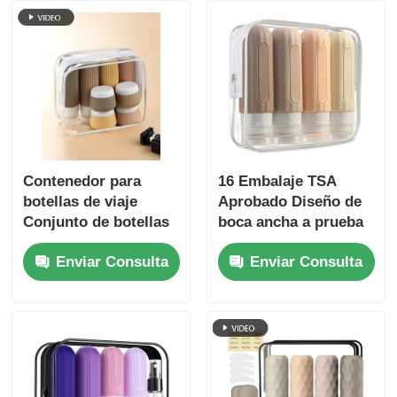
Contenedor para
16 Embalaje TSA
botellas de viaje
Aprobado Diseño de
Conjunto de botellas
boca ancha a prueba
de silicona a prueba
de fugas Botella de
Enviar Consulta
Enviar Consulta
de fugas de 90 ml +
viaje de silicona
frascos de silicona de
Conjunto con
30 ml
contenedores de
artículos de tocador
recargables