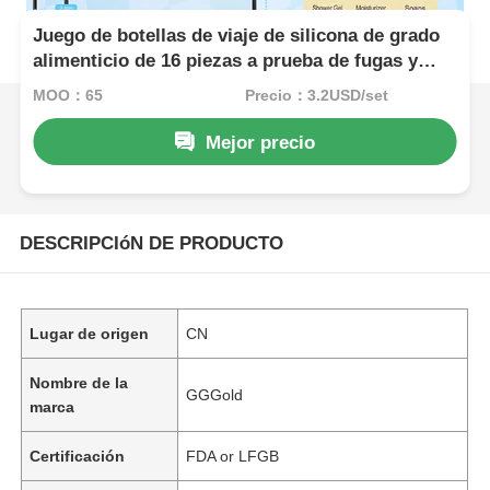
Juego de botellas de viaje de silicona de grado
alimenticio de 16 piezas a prueba de fugas y
aprobado por la TSA para artículos de aseo
MOQ：65
Precio：3.2USD/set
Mejor precio
DESCRIPCIóN DE PRODUCTO
Lugar de origen
CN
Nombre de la
GGGold
marca
Certificación
FDA or LFGB