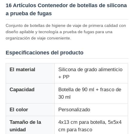
16 Artículos Contenedor de botellas de silicona
a prueba de fugas
Sobre nosotros
Conjunto de botellas de higiene de viaje de primera calidad con
diseño apilable y tecnología a prueba de fugas para una
Recorrido por la fábrica
organización de viaje conveniente.
Especificaciones del producto
Control de Calidad
El material
Silicona de grado alimenticio
Contáctenos
+ PP
Capacidad
Botella de 90 ml + frasco de
Noticias
30 ml
El color
Personalizado
Casos de trabajo
Tamaño de la
4x13 cm para botella, 5x5x4
unidad
cm para frasco
Conjunto de botellas de viaje de silicona