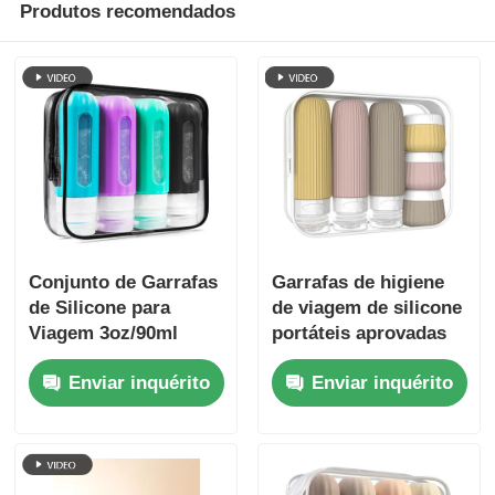
Produtos recomendados
Conjunto de Garrafas
Garrafas de higiene
de Silicone para
de viagem de silicone
Viagem 3oz/90ml
portáteis aprovadas
Com Janela
pela TSA e à prova de
Enviar inquérito
Enviar inquérito
Transparente
vazamento