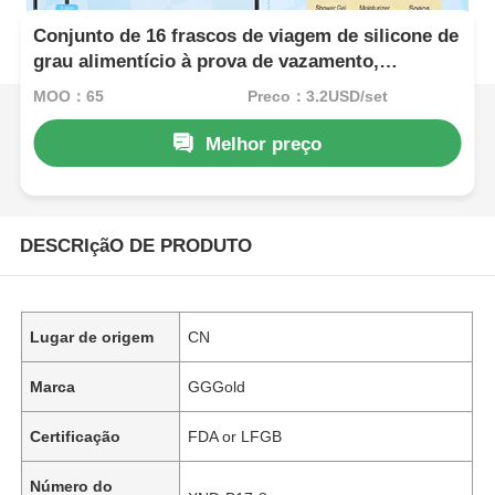
Conjunto de 16 frascos de viagem de silicone de
grau alimentício à prova de vazamento,
aprovados pela TSA, para produtos de higiene
MOQ：65
Preço：3.2USD/set
pessoal
Melhor preço
DESCRIçãO DE PRODUTO
Lugar de origem
CN
Marca
GGGold
Certificação
FDA or LFGB
Número do