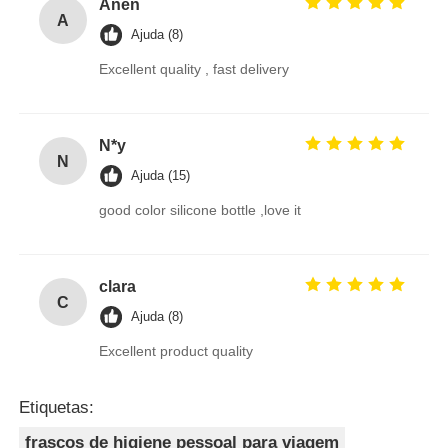
Anen
A
Ajuda (8)
Excellent quality , fast delivery
N*y
N
Ajuda (15)
good color silicone bottle ,love it
clara
C
Ajuda (8)
Excellent product quality
Etiquetas:
frascos de higiene pessoal para viagem