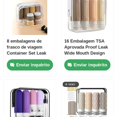
8 embalagens de
16 Embalagem TSA
frasco de viagem
Aprovada Proof Leak
Container Set Leak
Wide Mouth Design
Proof 90 ml frasco de
Botão de Viagem de
Enviar inquérito
Enviar inquérito
silicone + 30 ml
Silicona Conjunto
frascos de silicone
com recipientes de
higiene recarregáveis