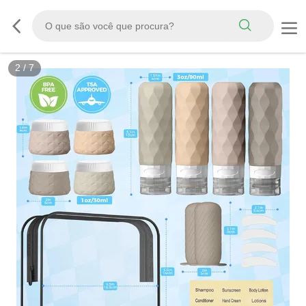
3
/
7