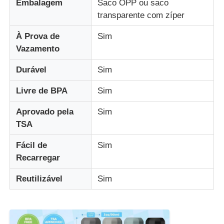
Embalagem
Saco OPP ou saco
transparente com zíper
frasco de viagem de silicone
À Prova de
Sim
Vazamento
Garrafa de água de silicone dobrável
Durável
Sim
Copo de Silicone Dobrável
Livre de BPA
Sim
Aprovado pela
Sim
Produtos de cozinha de silicone
TSA
Fácil de
Sim
Produtos de borracha de silicone
Recarregar
Reutilizável
Sim