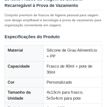
Recarregável à Prova de Vazamento
Sobre Nós
Conjunto premium de frascos de higiene pessoal para viagem
com design empilhável e tecnologia à prova de vazamento para
organização conveniente em viagens.
Visita à fábrica
Especificações do Produto
Controle de Qualidade
Material
Silicone de Grau Alimentício
+ PP
Contacte-nos
Capacidade
Frasco de 90ml + pote de
30ml
Notícias
Cor
Personalizado
Casos
Tamanho da
4x13cm para frasco,
Unidade
5x5x4cm para pote
Conjunto de garrafas de viagem de silicone