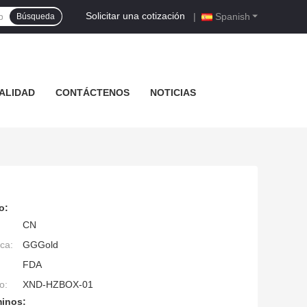
Solicitar una cotización
|
Spanish
Búsqueda
ALIDAD
CONTÁCTENOS
NOTICIAS
o:
CN
ca:
GGGold
FDA
o:
XND-HZBOX-01
minos: