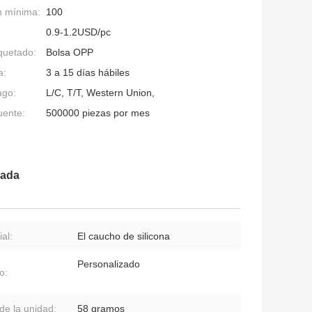
n mínima:
100
0.9-1.2USD/pc
quetado:
Bolsa OPP
a:
3 a 15 días hábiles
ago:
L/C, T/T, Western Union,
uente:
500000 piezas por mes
zada
al:
El caucho de silicona
Personalizado
o:
de la unidad:
58 gramos