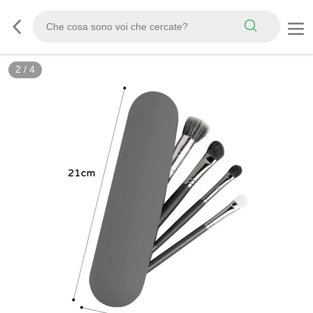
2
/
4