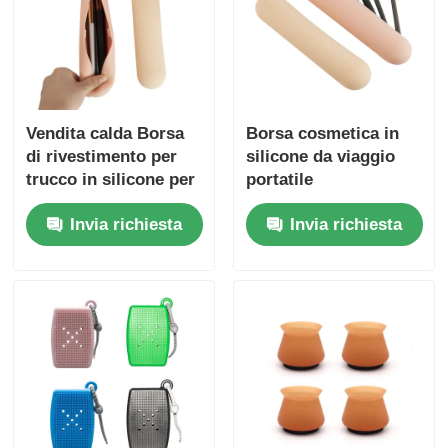
Vendita calda Borsa
Borsa cosmetica in
di rivestimento per
silicone da viaggio
trucco in silicone per
portatile
viaggi portatile di
personalizzata, in
Invia richiesta
Invia richiesta
qualità alimentare
vendita nel 2025,
custodia per trucchi