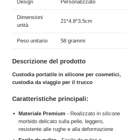
Design
Personalizzato
Dimensioni
Su di noi
21*4.8*3.5cm
unità
Visita alla fabbrica
Peso unitario
58 grammi
Controllo Qualità
Descrizione del prodotto
Custodia portatile in silicone per cosmetici,
Contattaci
custodia da viaggio per il trucco
Notizie
Caratteristiche principali:
Materiale Premium
- Realizzato in silicone
Casi
morbido delicato sulla pelle, leggero,
resistente alle rughe e alla deformazione
Set di bottiglie da viaggio in silicone