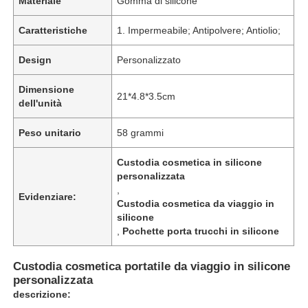
Materiale
Gomma di silicone
Caratteristiche
1. Impermeabile; Antipolvere; Antiolio;
Design
Personalizzato
Dimensione
21*4.8*3.5cm
dell'unità
Peso unitario
58 grammi
Custodia cosmetica in silicone
personalizzata
,
Evidenziare:
Custodia cosmetica da viaggio in
silicone
,
Pochette porta trucchi in silicone
Custodia cosmetica portatile da viaggio in silicone
personalizzata
descrizione: