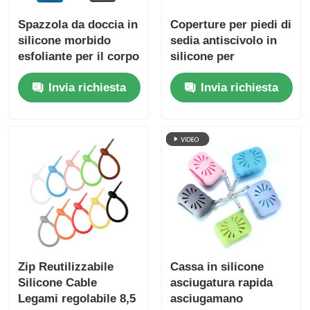
Spazzola da doccia in
Coperture per piedi di
silicone morbido
sedia antiscivolo in
esfoliante per il corpo
silicone per
con distributore di
proteggere le gambe
Invia richiesta
Invia richiesta
sapone
dei mobili
Zip Reutilizzabile
Cassa in silicone
Silicone Cable
asciugatura rapida
Legami regolabile 8,5
asciugamano