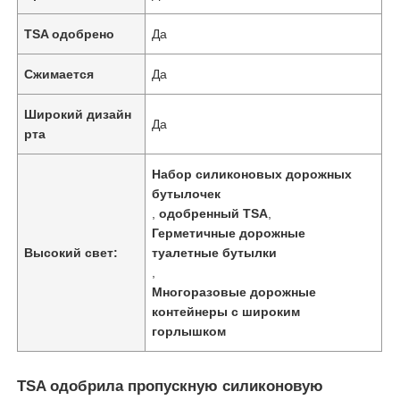
TSA одобрено
Да
Сжимается
Да
Широкий дизайн
Да
рта
Набор силиконовых дорожных
бутылочек
,
одобренный TSA
,
Герметичные дорожные
Высокий свет:
туалетные бутылки
,
Домой
Многоразовые дорожные
контейнеры с широким
горлышком
Продукты
TSA одобрила пропускную силиконовую
Видеозаписи