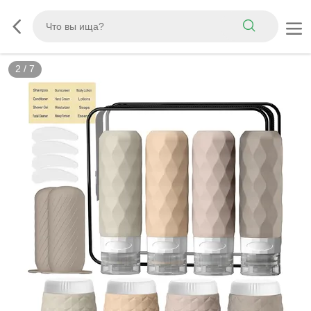
3
/
7