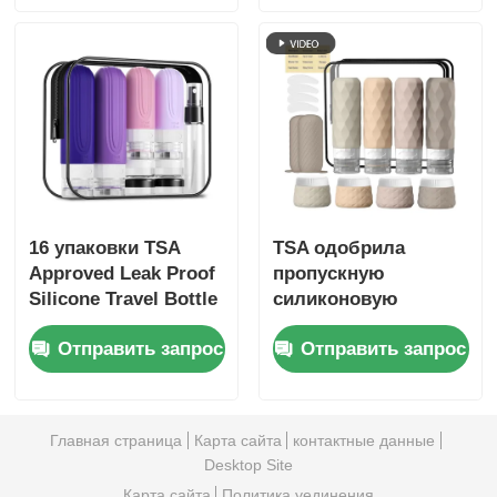
бутылочка + 30 мл
наполняемыми
силиконовые
контейнерами для
баночки
туалетных
принадлежностей
16 упаковки TSA
TSA одобрила
Approved Leak Proof
пропускную
Silicone Travel Bottle
силиконовую
Set с широким
бутылку для
Отправить запрос
Отправить запрос
дизайном рта
путешествий с
широким дизайном
рта для легкого
пополнения
Главная страница
Карта сайта
контактные данные
Desktop Site
Карта сайта
Политика уединения