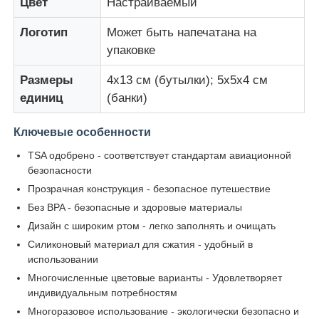
Цвет
Настраиваемый
Логотип
Может быть напечатана на
Силиконовый путевой бан
упаковке
Размеры
4x13 см (бутылки); 5x5x4 см
Силиконовая складная бутылка для воды
единиц
(банки)
Силиконовая складная кружка
Ключевые особенности
TSA одобрено - соответствует стандартам авиационной
безопасности
Силиконовые кухонные изделия
Прозрачная конструкция - безопасное путешествие
Без BPA - безопасные и здоровые материалы
Изделия из силиконовой резины
Дизайн с широким ртом - легко заполнять и очищать
Силиконовый материал для сжатия - удобный в
использовании
Многочисленные цветовые варианты - Удовлетворяет
индивидуальным потребностям
Многоразовое использование - экологически безопасно и