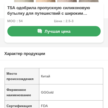
TSA одобрила пропускную силиконовую
бутылку для путешествий с широким
дизайном рта для легкого пополнения
MOQ：54
Цена：2.5-3
Лучшая цена
Характер продукции
Место
Китай
происхождения
Фирменное
GGGold
наименование
Сертификация
FDA