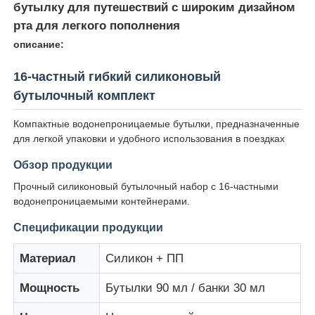
бутылку для путешествий с широким дизайном
рта для легкого пополнения
О нас
описание:
16-частный гибкий силиконовый
Экскурсия по заводу
бутылочный комплект
Компактные водонепроницаемые бутылки, предназначенные
Контроль качества
для легкой упаковки и удобного использования в поездках
Обзор продукции
Свяжитесь с нами
Прочный силиконовый бутылочный набор с 16-частными
водонепроницаемыми контейнерами.
Новости
Спецификации продукции
Материал
Силикон + ПП
Случаи
Мощность
Бутылки 90 мл / банки 30 мл
Силиконовый комплект для бутылок для путешеств