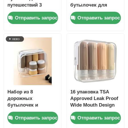
путешествий 3
бутылочек для
унции/90 мл с
туалетных
Отправить запрос
Отправить запрос
прозрачным окном
принадлежностей,
одобренный TSA,
герметичный, 6 шт.,
без BPA
Набор из 8
16 упаковка TSA
дорожных
Approved Leak Proof
бутылочек и
Wide Mouth Design
контейнеров,
Силиконовая
Отправить запрос
Отправить запрос
герметичные, 90 мл
бутылка для
силиконовая
путешествий с