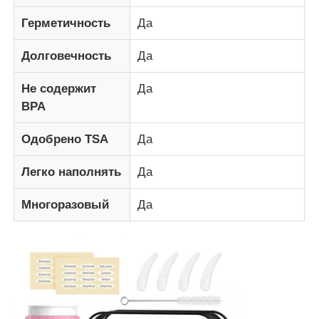
Герметичность
Да
Силиконовый путевой бан
Долговечность
Да
Силиконовая складная бутылка для воды
Не содержит
Да
BPA
Силиконовая складная кружка
Одобрено TSA
Да
Легко наполнять
Да
Силиконовые кухонные изделия
Многоразовый
Да
Изделия из силиконовой резины