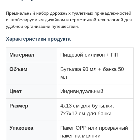
Премиальный набор дорожных туалетных принадлежностей
О нас
с штабелируемым дизайном и герметичной технологией для
удобной организации путешествий.
Экскурсия по заводу
Характеристики продукта
Материал
Пищевой силикон + ПП
Контроль качества
Объем
Бутылка 90 мл + банка 50
мл
Свяжитесь с нами
Цвет
Индивидуальный
Новости
Размер
4x13 см для бутылки,
7x7x12 см для банки
Случаи
Упаковка
Пакет OPP или прозрачный
пакет на молнии
Силиконовый комплект для бутылок для путешеств