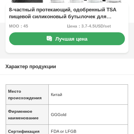
8-частный протекающий, одобренный TSA
пищевой силиконовый бутылочек для
путешествий с накладной банкой
MOQ：45
Цена：3.7-4.5USD/set
Лучшая цена
Характер продукции
Место
Китай
происхождения
Фирменное
GGGold
наименование
Сертификация
FDA or LFGB