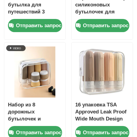
бутылка для
силиконовых
путешествий 3
бутылочек для
унции/90 мл с
туалетных
Отправить запрос
Отправить запрос
прозрачным окном
принадлежностей,
одобренный TSA,
герметичный, 6 шт.,
без BPA
Набор из 8
16 упаковка TSA
дорожных
Approved Leak Proof
бутылочек и
Wide Mouth Design
контейнеров,
Силиконовая
Отправить запрос
Отправить запрос
герметичные, 90 мл
бутылка для