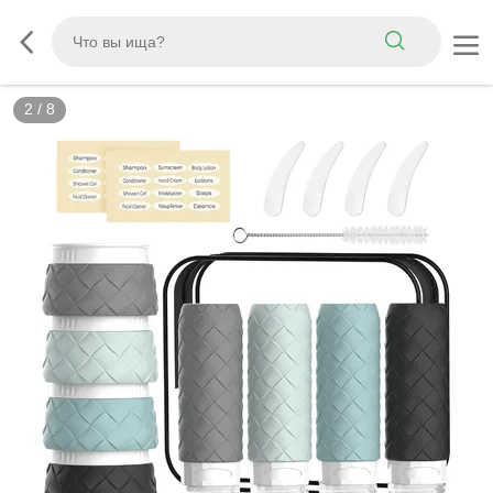
3
/
8