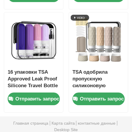
силиконовая
путешествий с
бутылочка + 30 мл
наполняемыми
силиконовые
контейнерами для
баночки
туалетных
принадлежностей
16 упаковки TSA
TSA одобрила
Approved Leak Proof
пропускную
Silicone Travel Bottle
силиконовую
Set с широким
бутылку для
Отправить запрос
Отправить запрос
дизайном рта
путешествий с
широким дизайном
рта для легкого
пополнения
Главная страница
Карта сайта
контактные данные
Desktop Site