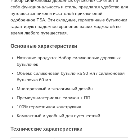
Набор силиконовых дорожных бутылочек сочетает в
себе функциональность и стиль, предлагая удобство для
путешественников и искателей приключений,
О нас
одобренное TSA. Эти складные, герметичные бутылочки
гарантируют надежное хранение ваших жидкостей во
время любого путешествия.
Экскурсия по заводу
Основные характеристики
Контроль качества
Название продукта: Набор силиконовых дорожных
бутылочек
Объем: силиконовая бутылочка 90 мл / силиконовая
Свяжитесь с нами
бутылочка 60 мл
Многоразовый и экологичный дизайн
Новости
Премиум-материалы: силикон + ПП
100% герметичная конструкция
Компактный и удобный для путешествий
Случаи
Технические характеристики
Силиконовый комплект для бутылок для путешеств