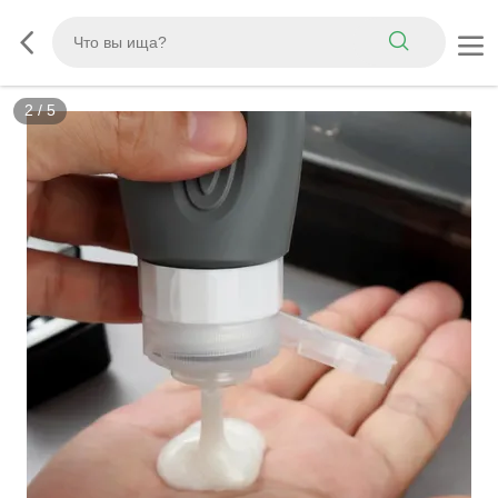
3
/
5