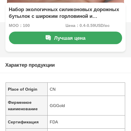
Набор экологичных силиконовых дорожных
бутылок с широким горловиной и
настраиваемыми параметрами для
MOQ：100
Цена：0.4-0.59USD/pc
герметичных путешествий
Лучшая цена
Характер продукции
Place of Origin
CN
Фирменное
GGGold
наименование
Сертификация
FDA