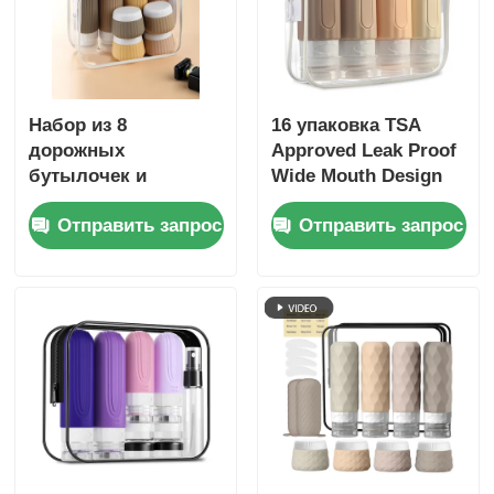
Набор из 8
16 упаковка TSA
дорожных
Approved Leak Proof
бутылочек и
Wide Mouth Design
контейнеров,
Силиконовая
Отправить запрос
Отправить запрос
герметичные, 90 мл
бутылка для
силиконовая
путешествий с
бутылочка + 30 мл
наполняемыми
силиконовые
контейнерами для
баночки
туалетных
принадлежностей