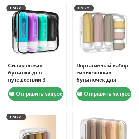
Силиконовая
Портативный набор
бутылка для
силиконовых
путешествий 3
бутылочек для
унции/90 мл с
туалетных
Отправить запрос
Отправить запрос
прозрачным окном
принадлежностей,
одобренный TSA,
герметичный, 6 шт.,
без BPA