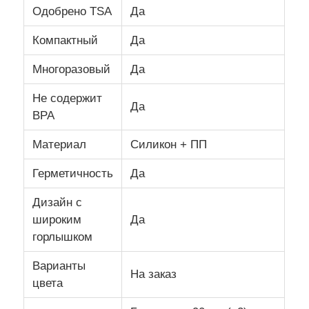
Одобрено TSA
Да
Силиконовый путевой бан
Компактный
Да
Многоразовый
Да
Силиконовая складная бутылка для воды
Не содержит
Да
BPA
Силиконовая складная кружка
Материал
Силикон + ПП
Силиконовые кухонные изделия
Герметичность
Да
Дизайн с
Изделия из силиконовой резины
широким
Да
горлышком
Варианты
На заказ
цвета