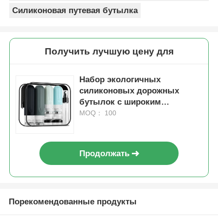
Силиконовая путевая бутылка
Получить лучшую цену для
Набор экологичных
силиконовых дорожных
бутылок с широким
горловиной и
MOQ： 100
настраиваемыми
параметрами для
герметичных путешествий
Продолжать
Порекомендованные продукты