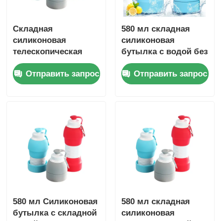
Складная
580 мл складная
силиконовая
силиконовая
телескопическая
бутылка с водой без
кружка для
BPA складная 78x220
Отправить запрос
Отправить запрос
путешествий 580 мл,
мм TSA
спортивная
силиконовая
складная бутылка
для питьевой воды
580 мл Силиконовая
580 мл складная
бутылка с складной
силиконовая