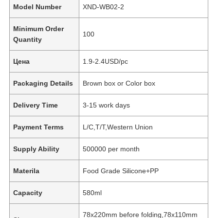
Model Number
XND-WB02-2
Minimum Order
100
Quantity
Цена
1.9-2.4USD/pc
Packaging Details
Brown box or Color box
Delivery Time
3-15 work days
Payment Terms
L/C,T/T,Western Union
Supply Ability
500000 per month
Materila
Food Grade Silicone+PP
Capacity
580ml
78x220mm before folding,78x110mm