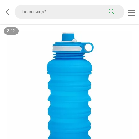
2
/
2