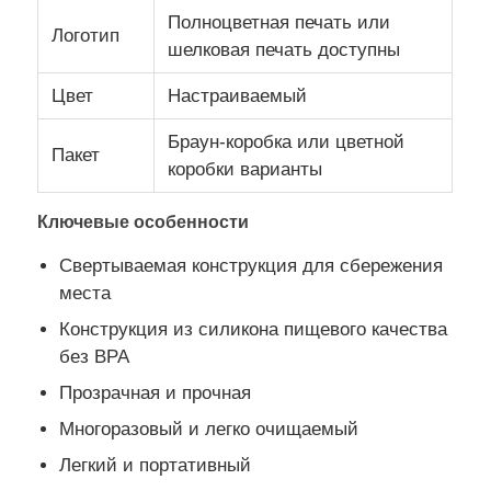
Полноцветная печать или
Логотип
шелковая печать доступны
Силиконовый путевой бан
Цвет
Настраиваемый
Силиконовая складная бутылка для воды
Браун-коробка или цветной
Пакет
коробки варианты
Силиконовая складная кружка
Ключевые особенности
Свертываемая конструкция для сбережения
Силиконовые кухонные изделия
места
Конструкция из силикона пищевого качества
Изделия из силиконовой резины
без BPA
Прозрачная и прочная
Многоразовый и легко очищаемый
Легкий и портативный