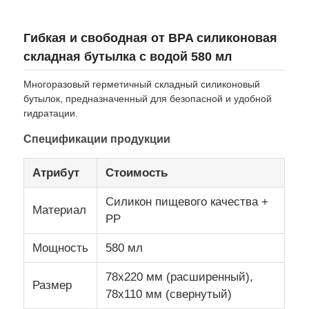
Гибкая и свободная от BPA силиконовая
О нас
складная бутылка с водой 580 мл
Экскурсия по заводу
Многоразовый герметичный складный силиконовый
бутылок, предназначенный для безопасной и удобной
гидратации.
Контроль качества
Спецификации продукции
Свяжитесь с нами
Атрибут
Стоимость
Силикон пищевого качества +
Материал
Новости
PP
Мощность
580 мл
Случаи
78x220 мм (расширенный),
Размер
78x110 мм (свернутый)
Силиконовый комплект для бутылок для путешеств