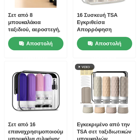
Σετ από 8
16 Συσκευή TSA
μπουκαλάκια
Εγκριθείσα
ταξιδιού, αεροστεγή,
Απορρόφηση
90ml μπουκαλάκια
Διαρροής
Αποστολή
Αποστολή
σιλικόνης + 30ml
Σχεδιασμός Ευρύ
βαζάκια σιλικόνης
στόμα Σιλικόνιο
ερώτησης
ερώτησης
ταξιδιωτικό μπουκάλι
σετ με
επαναφορτώσιμα
δοχεία τουαλέτας
Σετ από 16
Εγκεκριμένο από την
επαναχρησιμοποιούμενα
TSA σετ ταξιδιωτικών
μπουκάλια σιλικόνης
μπουκαλιών