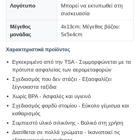
Λογότυπο
Μπορεί να εκτυπωθεί στη
συσκευασία
δοχείο σιλικόνης ταξιδίου
Μέγεθος
4x13cm; Μέγεθος βάζου:
μονάδας
5x5x4cm
Σιλικονούχο Αναδιπλούμενο Παγούρι
Χαρακτηριστικά προϊόντος
Σιλικόνιο αναδιπλούμενο φλιτζάνι
Εγκεκριμένο από την TSA - Συμμορφώνεται με τα
πρότυπα ασφαλείας των αερομεταφορών
Προϊόντα κουζίνας από σιλικόνη
Σχεδιασμός που δεν στάζει - Εξασφαλίζει
ξέγνοιαστα ταξίδια
Προϊόντα από καουτσούκ σιλικόνης
Χωρίς BPA - Ασφαλές και υγιεινό
Σχεδιασμός φαρδύ στομίου - Εύκολο γέμισμα και
καθαρισμός
Συμπιεστό υλικό σιλικόνης - Βολικό στη χρήση
Διατίθεται σε πολλά χρώματα - Ικανοποιεί τις