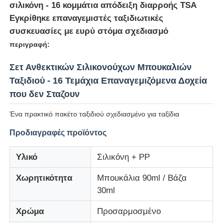
σιλικόνη - 16 κομμάτια απόδειξη διαρροής TSA
Εγκρίθηκε επαναγεμιστές ταξιδιωτικές
Σχετικά με εμάς
συσκευασίες με ευρύ στόμα σχεδιασμό
περιγραφή:
Επισκέψεις στο εργοστάσιο
Σετ Ανθεκτικών Σιλικονούχων Μπουκαλιών
Ταξιδιού - 16 Τεμάχια Επαναγεμιζόμενα Δοχεία
Έλεγχος Ποιότητας
που δεν Σταζουν
Ένα πρακτικό πακέτο ταξιδιού σχεδιασμένο για ταξίδια
Επικοινωνήστε μαζί μας
Προδιαγραφές προϊόντος
Ειδήσεις
Υλικό
Σιλικόνη + PP
Χωρητικότητα
Μπουκάλια 90ml / Βάζα
Υποθέσεις
30ml
Χρώμα
Προσαρμοσμένο
Σετ Σιλικονούχων Μπουκαλιών Ταξιδιού