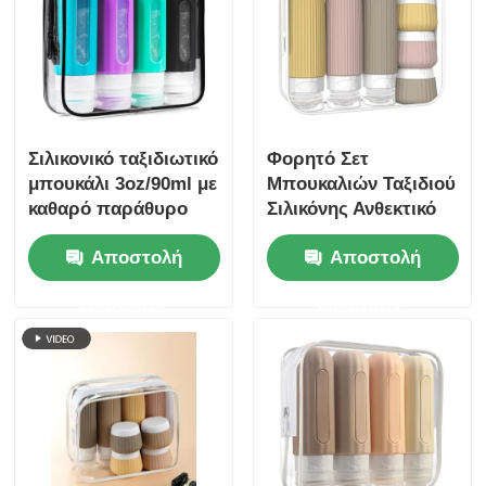
Σιλικονικό ταξιδιωτικό
Φορητό Σετ
μπουκάλι 3oz/90ml με
Μπουκαλιών Ταξιδιού
καθαρό παράθυρο
Σιλικόνης Ανθεκτικό
σε Διαρροές με
Αποστολή
Αποστολή
Έγκριση TSA, 6
Τεμαχίων, Χωρίς BPA
ερώτησης
ερώτησης