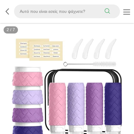
3
/
7