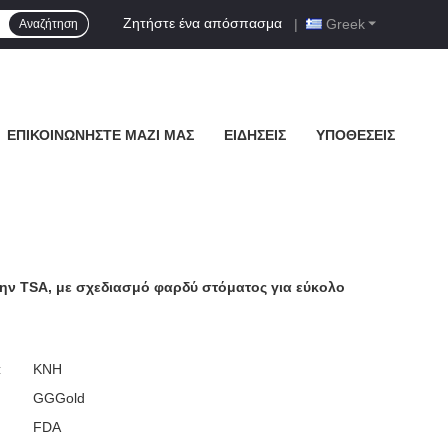
Ζητήστε ένα απόσπασμα
|
Greek
Αναζήτηση
ΕΠΙΚΟΙΝΩΝΉΣΤΕ ΜΑΖΊ ΜΑΣ
ΕΙΔΉΣΕΙΣ
ΥΠΟΘΈΣΕΙΣ
 την TSA, με σχεδιασμό φαρδύ στόματος για εύκολο
:
ΚΝΗ
GGGold
FDA