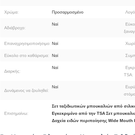
Χρώμα:
Προσαρμοσμένο
Λογό
Ναί
Εύκο
Αδιάβροχο:
ξαναγ
Επαναχρησιμοποιήσιμο:
Ναί
Χωρί
Εύκολο στο καθάρισμα:
Ναί
Συμπ
Ναί
Εγκρ
Διαρκής:
TSA:
Ναί
Ευρύ
Δυνάμενος να ζουληθεί:
στόμα
Σετ ταξιδιωτικών μπουκαλιών από σιλι
Επισημαίνω:
Εγκεκριμένο από την TSA Σετ μπουκαλι
Δοχεία ειδών περιποίησης Wide Mouth 