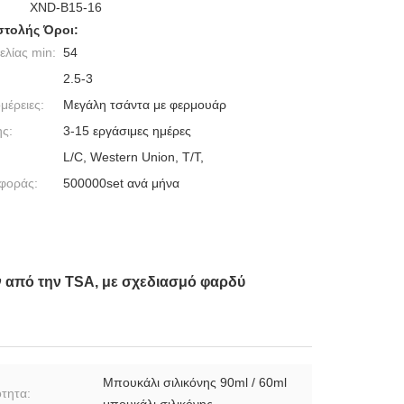
XND-B15-16
τολής Όροι:
λίας min:
54
2.5-3
μέρειες:
Μεγάλη τσάντα με φερμουάρ
ς:
3-15 εργάσιμες ημέρες
L/C, Western Union, T/T,
φοράς:
500000set ανά μήνα
ων από την TSA, με σχεδιασμό φαρδύ
Μπουκάλι σιλικόνης 90ml / 60ml
ότητα:
μπουκάλι σιλικόνης