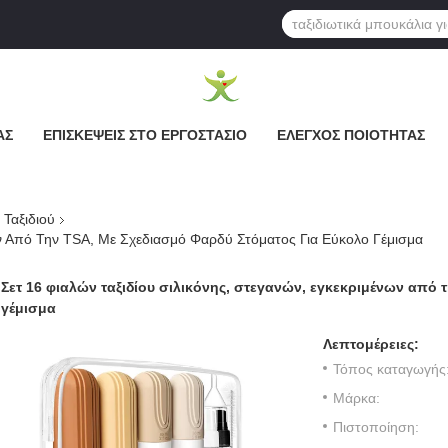
ΆΣ
ΕΠΙΣΚΈΨΕΙΣ ΣΤΟ ΕΡΓΟΣΤΆΣΙΟ
ΈΛΕΓΧΟΣ ΠΟΙΌΤΗΤΑΣ
Ταξιδιού
ων Από Την TSA, Με Σχεδιασμό Φαρδύ Στόματος Για Εύκολο Γέμισμα
Σετ 16 φιαλών ταξιδίου σιλικόνης, στεγανών, εγκεκριμένων από
γέμισμα
Λεπτομέρειες:
Τόπος καταγωγής
Μάρκα:
Πιστοποίηση: