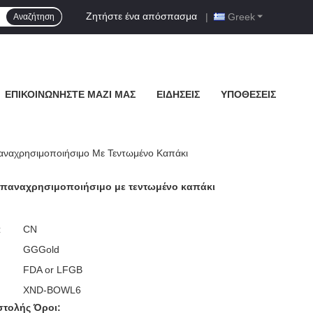
Ζητήστε ένα απόσπασμα
|
Greek
Αναζήτηση
ΕΠΙΚΟΙΝΩΝΉΣΤΕ ΜΑΖΊ ΜΑΣ
ΕΙΔΉΣΕΙΣ
ΥΠΟΘΈΣΕΙΣ
αναχρησιμοποιήσιμο Με Τεντωμένο Καπάκι
επαναχρησιμοποιήσιμο με τεντωμένο καπάκι
:
CN
GGGold
FDA or LFGB
XND-BOWL6
τολής Όροι: