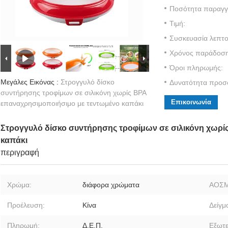
Ποσότητα παραγγε
Τιμή:
Συσκευασία λεπτο
Χρόνος παράδοση
Όροι πληρωμής:
Μεγάλες Εικόνας :
Στρογγυλό δίσκο
Δυνατότητα προσ
συντήρησης τροφίμων σε σιλικόνη χωρίς BPA
Επικοινωνία
επαναχρησιμοποιήσιμο με τεντωμένο καπάκι
Στρογγυλό δίσκο συντήρησης τροφίμων σε σιλικόνη χωρί
καπάκι
περιγραφή
Χρώμα:
διάφορα χρώματα
ΑΟΣ
Προέλευση:
Κίνα
Δείγμ
Πληρωμή:
Δ.Ε.Π.
Εξωτε