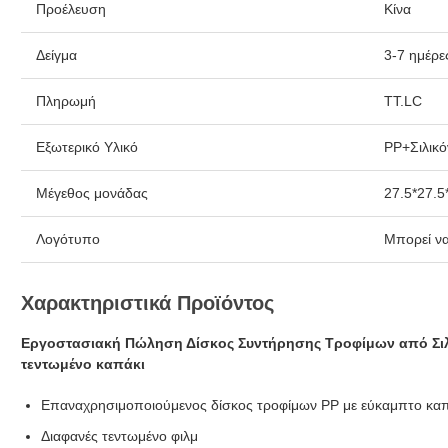
Προέλευση
Κίνα
Δείγμα
3-7 ημέρε
Πληρωμή
TT.LC
Εξωτερικό Υλικό
PP+Σιλικ
Μέγεθος μονάδας
27.5*27.5
Λογότυπο
Μπορεί να
Χαρακτηριστικά Προϊόντος
Εργοστασιακή Πώληση Δίσκος Συντήρησης Τροφίμων από Σιλ
τεντωμένο καπάκι
Επαναχρησιμοποιούμενος δίσκος τροφίμων PP με εύκαμπτο καπ
Διαφανές τεντωμένο φιλμ