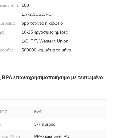
λίας min:
100
1.7-2.3USD/PC
μέρειες:
opp τσάντα ή κιβώτιο
ς:
10-25 εργάσιμες ημέρες
L/C, T/T, Western Union,
φοράς:
500000 κομμάτια το μήνα
ς BPA επαναχρησιμοποιήσιμο με τεντωμένο
ΜΟΣ:
Ναί
α:
3-7 ημέρες
ρικό Υλικό:
PP+Σιλικόνη+TPU