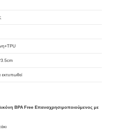
ς
όνη+TPU
*3.5cm
 εκτυπωθεί
ικόνη BPA Free Επαναχρησιμοποιούμενος με
άκι