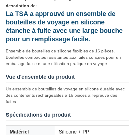
description de:
La TSA a approuvé un ensemble de
À propos de nous
bouteilles de voyage en silicone
étanche à fuite avec une large bouche
Visite de l'usine
pour un remplissage facile.
Ensemble de bouteilles de silicone flexibles de 16 pièces.
Contrôle qualité
Bouteilles compactes résistantes aux fuites conçues pour un
emballage facile et une utilisation pratique en voyage.
Contactez-nous
Vue d'ensemble du produit
Un ensemble de bouteilles de voyage en silicone durable avec
Nouvelles
des contenants rechargeables à 16 pièces à l'épreuve des
fuites.
Cas
Spécifications du produit
Matériel
Silicone + PP
Ensemble de bouteilles de voyage en silicone