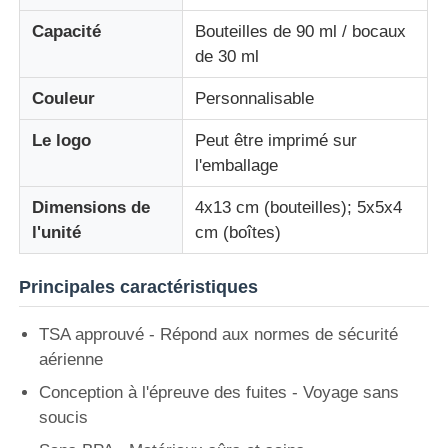
Capacité
Bouteilles de 90 ml / bocaux
bouteille de voyage en silicone
de 30 ml
Couleur
Personnalisable
Bouteille d'eau pliable en silicone
Le logo
Peut être imprimé sur
l'emballage
Coupe pliable en silicone
Dimensions de
4x13 cm (bouteilles); 5x5x4
l'unité
cm (boîtes)
Produits de cuisine en silicone
Principales caractéristiques
Produits en caoutchouc de silicone
TSA approuvé - Répond aux normes de sécurité
aérienne
Conception à l'épreuve des fuites - Voyage sans
soucis