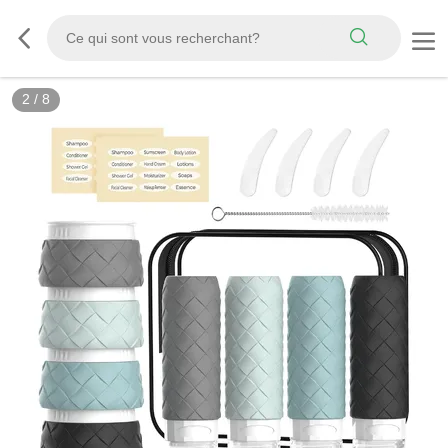
3
/
8