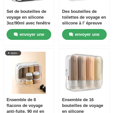
Set de bouteilles de
Des bouteilles de
voyage en silicone
toilettes de voyage en
3oz/90ml avec fenêtre
silicone à l' épreuve
transparente
des fuites, portatives,
envoyer une
envoyer une
homologuées par la
TSA et sans BPA.
demande
demande
Ensemble de 8
Ensemble de 16
flacons de voyage
bouteilles de voyage
anti-fuite, 90 ml en
en silicone