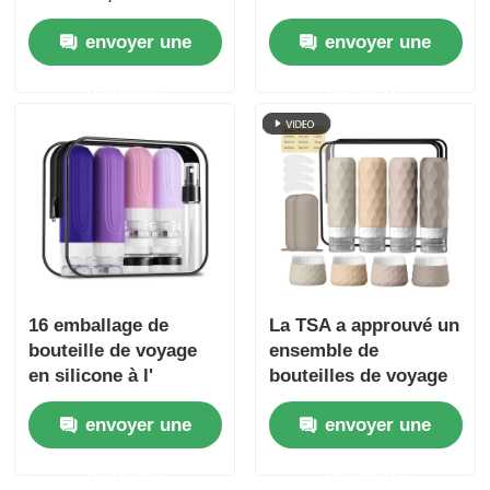
silicone + 30 ml en
approuvées par la
envoyer une
envoyer une
silicone
TSA, étanches, à
large ouverture, avec
demande
demande
contenants de toilette
rechargeables
16 emballage de
La TSA a approuvé un
bouteille de voyage
ensemble de
en silicone à l'
bouteilles de voyage
épreuve des fuites
en silicone étanche à
envoyer une
envoyer une
approuvée par la TSA
fuite avec une large
bouche pour un
demande
demande
remplissage facile.