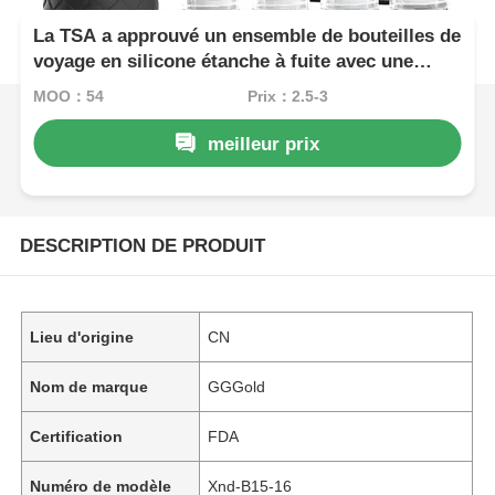
La TSA a approuvé un ensemble de bouteilles de
voyage en silicone étanche à fuite avec une
large bouche pour un remplissage facile.
MOQ：54
Prix：2.5-3
meilleur prix
DESCRIPTION DE PRODUIT
Lieu d'origine
CN
Nom de marque
GGGold
Certification
FDA
Numéro de modèle
Xnd-B15-16