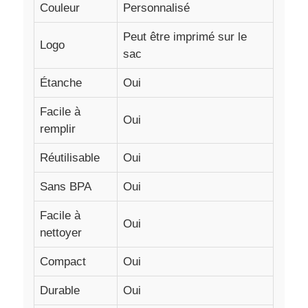
Couleur
Personnalisé
bouteille de voyage en silicone
Peut être imprimé sur le
Logo
sac
Bouteille d'eau pliable en silicone
Étanche
Oui
Facile à
Oui
Coupe pliable en silicone
remplir
Réutilisable
Oui
Produits de cuisine en silicone
Sans BPA
Oui
Produits en caoutchouc de silicone
Facile à
Oui
nettoyer
Compact
Oui
Durable
Oui