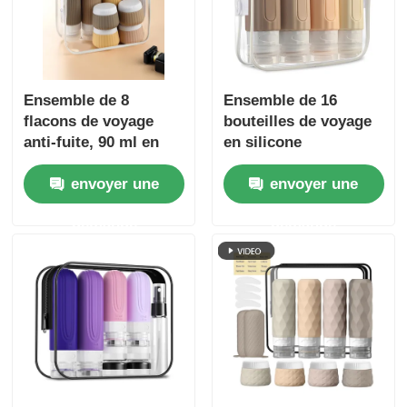
Ensemble de 8
Ensemble de 16
flacons de voyage
bouteilles de voyage
anti-fuite, 90 ml en
en silicone
silicone + 30 ml en
approuvées par la
envoyer une
envoyer une
silicone
TSA, étanches, à
large ouverture, avec
demande
demande
contenants de toilette
rechargeables