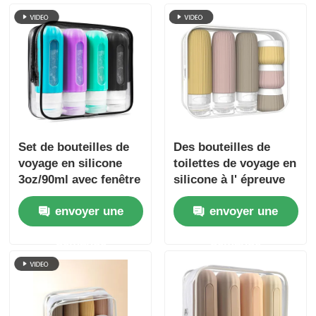
Set de bouteilles de
Des bouteilles de
voyage en silicone
toilettes de voyage en
3oz/90ml avec fenêtre
silicone à l' épreuve
transparente
des fuites, portatives,
envoyer une
envoyer une
homologuées par la
TSA et sans BPA.
demande
demande