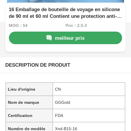
16 Emballage de bouteille de voyage en silicone
de 90 ml et 60 ml Contient une protection anti-
fuite approuvée par la TSA
MOQ：54
Prix：2.5-3
meilleur prix
DESCRIPTION DE PRODUIT
Lieu d'origine
CN
Nom de marque
GGGold
Certification
FDA
Numéro de modèle
Xnd-B15-16