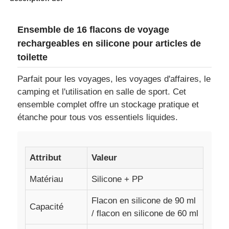
Ensemble de 16 flacons de voyage
À propos de nous
rechargeables en silicone pour articles de
toilette
Visite de l'usine
Parfait pour les voyages, les voyages d'affaires, le
camping et l'utilisation en salle de sport. Cet
Contrôle qualité
ensemble complet offre un stockage pratique et
étanche pour tous vos essentiels liquides.
Contactez-nous
Attribut
Valeur
Nouvelles
Matériau
Silicone + PP
Cas
Flacon en silicone de 90 ml
Capacité
/ flacon en silicone de 60 ml
Ensemble de bouteilles de voyage en silicone