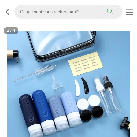
3
/
4