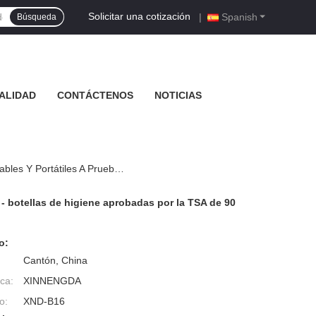
Solicitar una cotización
|
Spanish
Búsqueda
ALIDAD
CONTÁCTENOS
NOTICIAS
Conjunto De Botellas De Silicona Para Viajes De Grado Alimenticio - Botellas De Higiene Aprobadas Por La TSA De 90 Ml Reutilizables Y Portátiles A Prueba De Fugas
 - botellas de higiene aprobadas por la TSA de 90
o:
Cantón, China
ca:
XINNENGDA
o:
XND-B16