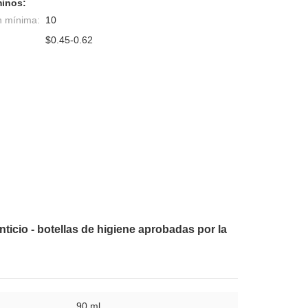
minos:
n mínima:
10
$0.45-0.62
nticio - botellas de higiene aprobadas por la
90 ml