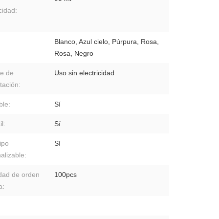
idad:
Blanco, Azul cielo, Púrpura, Rosa,
:
Rosa, Negro
e de
Uso sin electricidad
tación:
ble:
Sí
il:
Sí
ipo
Sí
alizable:
dad de orden
100pcs
a: