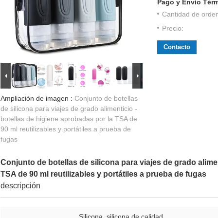
Pago y Envío Tér
Cantidad de orde
Precio:
Contacto
Ampliación de imagen :
Conjunto de botellas
de silicona para viajes de grado alimenticio -
botellas de higiene aprobadas por la TSA de
90 ml reutilizables y portátiles a prueba de
fugas
Conjunto de botellas de silicona para viajes de grado alime
TSA de 90 ml reutilizables y portátiles a prueba de fugas
descripción
Silicona, silicona de calidad