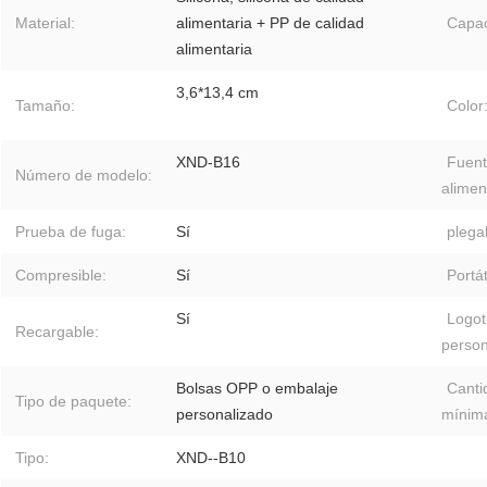
Material:
alimentaria + PP de calidad
Capac
alimentaria
3,6*13,4 cm
Tamaño:
Color
XND-B16
Fuent
Número de modelo:
alimen
Prueba de fuga:
Sí
plega
Compresible:
Sí
Portát
Sí
Logot
Recargable:
person
Bolsas OPP o embalaje
Canti
Tipo de paquete:
personalizado
mínim
Tipo:
XND--B10