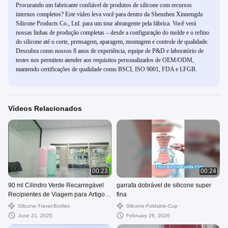
Procurando um fabricante confiável de produtos de silicone com recursos
internos completos? Este vídeo leva você para dentro da Shenzhen Xinnengda
Silicone Products Co., Ltd. para um tour abrangente pela fábrica. Você verá
nossas linhas de produção completas – desde a configuração do molde e o refino
do silicone até o corte, prensagem, aparagem, montagem e controle de qualidade.
Descubra como nossos 8 anos de experiência, equipe de P&D e laboratório de
testes nos permitem atender aos requisitos personalizados de OEM/ODM,
mantendo certificações de qualidade como BSCI, ISO 9001, FDA e LFGB.
Vídeos Relacionados
00:23
00:24
90 ml Cilindro Verde Recarregável
garrafa dobrável de silicone super
Recipientes de Viagem para Artigos
fina
de Higiene Pessoal Conjunto de
Silicone-Travel-Bottles
Silicone-Foldable-Cup
Frascos de Silicone para Viagem
June 21, 2025
February 26, 2026
Vazios